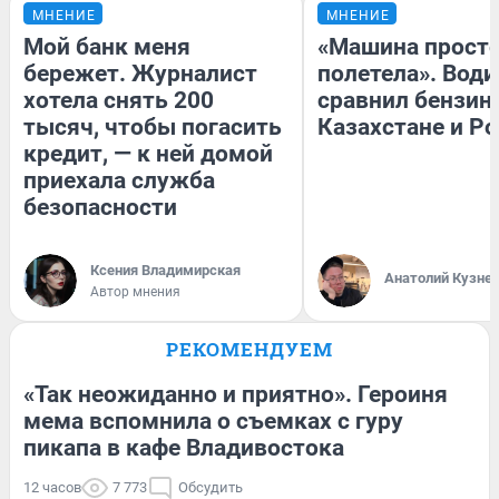
МНЕНИЕ
МНЕНИЕ
Мой банк меня
«Машина прост
бережет. Журналист
полетела». Води
хотела снять 200
сравнил бензин
тысяч, чтобы погасить
Казахстане и Р
кредит, — к ней домой
приехала служба
безопасности
Ксения Владимирская
Анатолий Кузне
Автор мнения
РЕКОМЕНДУЕМ
«Так неожиданно и приятно». Героиня
мема вспомнила о съемках с гуру
пикапа в кафе Владивостока
12 часов
7 773
Обсудить