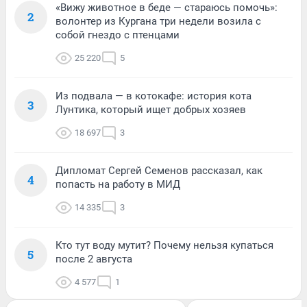
«Вижу животное в беде — стараюсь помочь»:
2
волонтер из Кургана три недели возила с
собой гнездо с птенцами
25 220
5
Из подвала — в котокафе: история кота
3
Лунтика, который ищет добрых хозяев
18 697
3
Дипломат Сергей Семенов рассказал, как
4
попасть на работу в МИД
14 335
3
Кто тут воду мутит? Почему нельзя купаться
5
после 2 августа
4 577
1