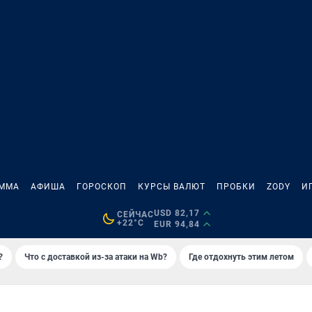
АММА
АФИША
ГОРОСКОП
КУРСЫ ВАЛЮТ
ПРОБКИ
ZODY
И
USD 82,17
СЕЙЧАС
+22°C
EUR 94,84
?
Что с доставкой из-за атаки на Wb?
Где отдохнуть этим летом