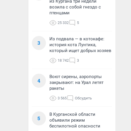
из Кургана три недели
возила с собой гнездо с
птенцами
25 332
5
Из подвала — в котокафе:
3
история кота Лунтика,
который ищет добрых хозяев
18 742
3
Воют сирены, аэропорты
4
закрывают: на Урал летят
ракеты
3 565
Обсудить
В Курганской области
5
объявили режим
беспилотной опасности