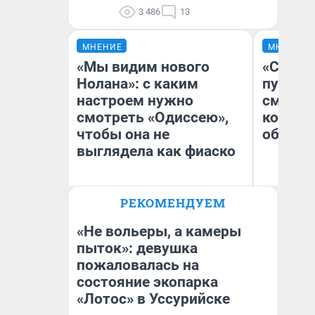
3 486
13
МНЕНИЕ
МНЕНИЕ
«Мы видим нового
«Спутал
Нолана»: с каким
пургу».
настроем нужно
смерте
смотреть «Одиссею»,
которы
чтобы она не
обнару
выглядела как фиаско
Ир
РЕКОМЕНДУЕМ
Гл
Надежда Губарь
«Р
Во
«Не вольеры, а камеры
пыток»: девушка
пожаловалась на
состояние экопарка
«Лотос» в Уссурийске