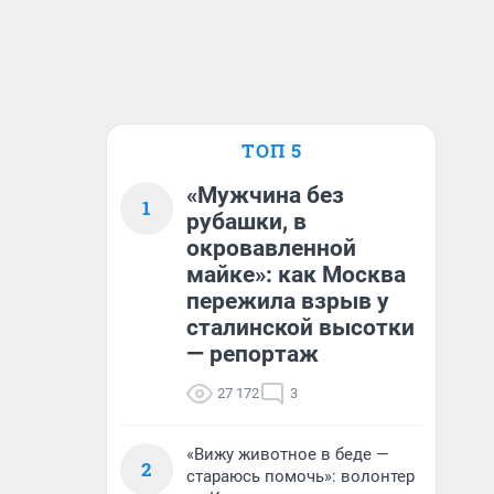
ТОП 5
«Мужчина без
1
рубашки, в
окровавленной
майке»: как Москва
пережила взрыв у
сталинской высотки
— репортаж
27 172
3
«Вижу животное в беде —
2
стараюсь помочь»: волонтер