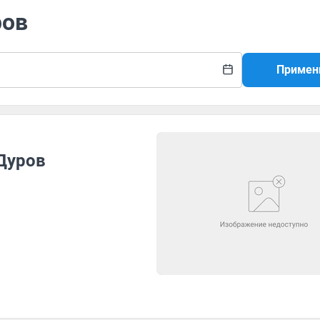
ров
Примен
 Дуров