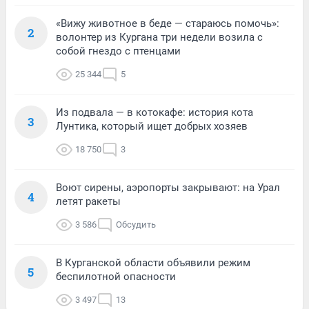
«Вижу животное в беде — стараюсь помочь»:
2
волонтер из Кургана три недели возила с
собой гнездо с птенцами
25 344
5
Из подвала — в котокафе: история кота
3
Лунтика, который ищет добрых хозяев
18 750
3
Воют сирены, аэропорты закрывают: на Урал
4
летят ракеты
3 586
Обсудить
В Курганской области объявили режим
5
беспилотной опасности
3 497
13