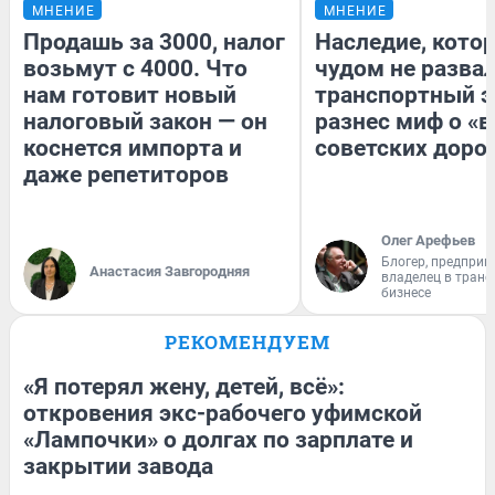
МНЕНИЕ
МНЕНИЕ
Продашь за 3000, налог
Наследие, кото
возьмут с 4000. Что
чудом не разва
нам готовит новый
транспортный э
налоговый закон — он
разнес миф о «
коснется импорта и
советских доро
даже репетиторов
Олег Арефьев
Блогер, предприн
Анастасия Завгородняя
владелец в тран
бизнесе
РЕКОМЕНДУЕМ
«Я потерял жену, детей, всё»:
откровения экс-рабочего уфимской
«Лампочки» о долгах по зарплате и
закрытии завода