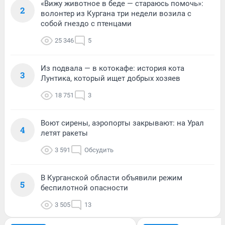
«Вижу животное в беде — стараюсь помочь»:
2
волонтер из Кургана три недели возила с
собой гнездо с птенцами
25 346
5
Из подвала — в котокафе: история кота
3
Лунтика, который ищет добрых хозяев
18 751
3
Воют сирены, аэропорты закрывают: на Урал
4
летят ракеты
3 591
Обсудить
В Курганской области объявили режим
5
беспилотной опасности
3 505
13