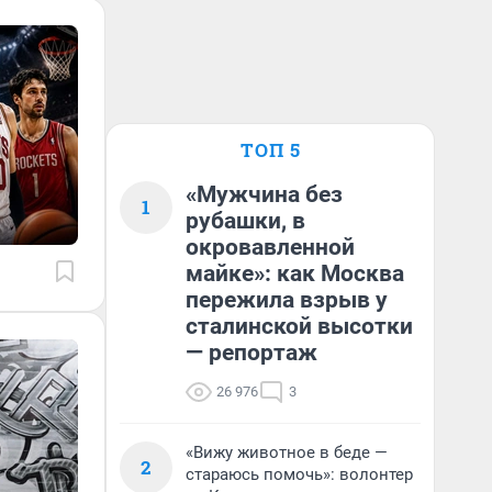
ТОП 5
«Мужчина без
1
рубашки, в
окровавленной
майке»: как Москва
пережила взрыв у
сталинской высотки
— репортаж
26 976
3
«Вижу животное в беде —
2
стараюсь помочь»: волонтер