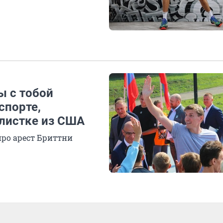
ы с тобой
спорте,
олистке из США
про арест Бриттни