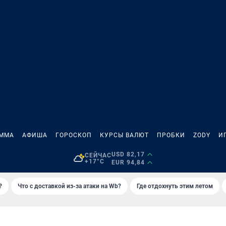
АММА
АФИША
ГОРОСКОП
КУРСЫ ВАЛЮТ
ПРОБКИ
ZODY
И
USD 82,17
СЕЙЧАС
+17°C
EUR 94,84
?
Что с доставкой из-за атаки на Wb?
Где отдохнуть этим летом