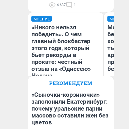
4 637
1
МНЕНИЕ
МНЕНИЕ
«Никого нельзя
Мой ба
победить». О чем
береже
главный блокбастер
хотела 
этого года, который
тысяч,
бьет рекорды в
кредит,
прокате: честный
приеха
отзыв на «Одиссею»
безопа
Нолана
РЕКОМЕНДУЕМ
Стас Соколов
Кс
Эксперт
Ав
«Сыночки-корзиночки»
заполонили Екатеринбург:
почему уральские парни
массово оставили жен без
цветов