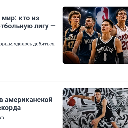
 мир: кто из
етбольную лигу —
торым удалось добиться
 в американской
екорда
ов