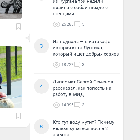
из Кургана три недели
возила с собой гнездо с
птенцами
25 285
5
Из подвала — в котокафе:
3
история кота Лунтика,
который ищет добрых хозяев
18 722
3
Дипломат Сергей Семенов
4
рассказал, как попасть на
работу в МИД
14 396
3
Кто тут воду мутит? Почему
5
нельзя купаться после 2
августа