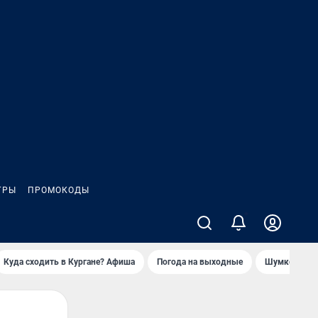
ГРЫ
ПРОМОКОДЫ
2
Куда сходить в Кургане? Афиша
Погода на выходные
Шумков в Че