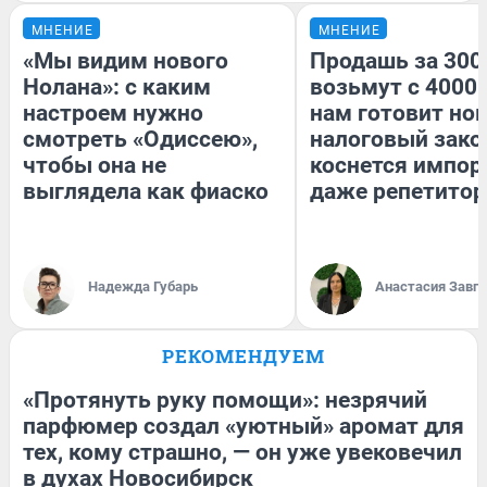
МНЕНИЕ
МНЕНИЕ
«Мы видим нового
Продашь за 3000
Нолана»: с каким
возьмут с 4000.
настроем нужно
нам готовит но
смотреть «Одиссею»,
налоговый зако
чтобы она не
коснется импор
выглядела как фиаско
даже репетитор
Надежда Губарь
Анастасия Завг
РЕКОМЕНДУЕМ
«Протянуть руку помощи»: незрячий
парфюмер создал «уютный» аромат для
тех, кому страшно, — он уже увековечил
в духах Новосибирск