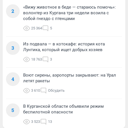
«Вижу животное в беде — стараюсь помочь»:
2
волонтер из Кургана три недели возила с
собой гнездо с птенцами
25 364
5
Из подвала — в котокафе: история кота
3
Лунтика, который ищет добрых хозяев
18 763
3
Воют сирены, аэропорты закрывают: на Урал
4
летят ракеты
3 610
Обсудить
В Курганской области объявили режим
5
беспилотной опасности
3 523
13