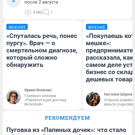
5
после 2 августа
4 583
1
МНЕНИЕ
МНЕНИЕ
«Спуталась речь, понес
«Покупаешь кот
пургу». Врач — о
мешке»:
смертельном диагнозе,
предпринимате
который сложно
рассказала, как
обнаружить
самом деле уст
бизнес со скла
дешевых товар
Ирина Волкова
Наталья Шорохо
Главврач клиники
«Реабилитация доктора
Открыла кофейну
Волковой»
деньги соцразви
РЕКОМЕНДУЕМ
Пуговка из «Папиных дочек»: что стало