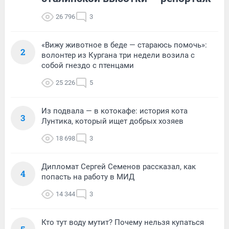
26 796
3
«Вижу животное в беде — стараюсь помочь»:
2
волонтер из Кургана три недели возила с
собой гнездо с птенцами
25 226
5
Из подвала — в котокафе: история кота
3
Лунтика, который ищет добрых хозяев
18 698
3
Дипломат Сергей Семенов рассказал, как
4
попасть на работу в МИД
14 344
3
Кто тут воду мутит? Почему нельзя купаться