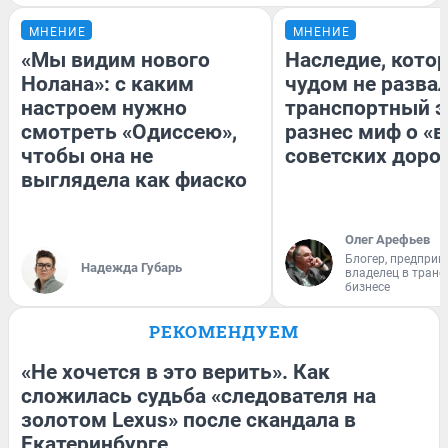
МНЕНИЕ
МНЕНИЕ
«Мы видим нового
Наследие, кото
Нолана»: с каким
чудом не разва
настроем нужно
транспортный э
смотреть «Одиссею»,
разнес миф о «
чтобы она не
советских доро
выглядела как фиаско
Олег Арефьев
Блогер, предприн
Надежда Губарь
владелец в тран
бизнесе
РЕКОМЕНДУЕМ
«Не хочется в это верить». Как
сложилась судьба «следователя на
золотом Lexus» после скандала в
Екатеринбурге