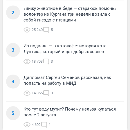
«Вижу животное в беде — стараюсь помочь»:
2
волонтер из Кургана три недели возила с
собой гнездо с птенцами
25 240
5
Из подвала — в котокафе: история кота
3
Лунтика, который ищет добрых хозяев
18 703
3
Дипломат Сергей Семенов рассказал, как
4
попасть на работу в МИД
14 355
3
Кто тут воду мутит? Почему нельзя купаться
5
после 2 августа
4 602
1