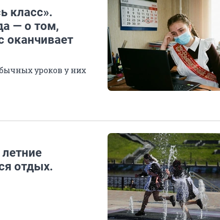
ь класс».
а — о том,
ас оканчивает
 обычных уроков у них
 летние
ся отдых.