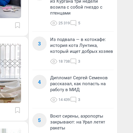
из Кургана три недели
возила с собой гнездо с
птенцами
25 319
5
Из подвала — в котокафе:
3
история кота Лунтика,
который ищет добрых хозяев
18 738
3
Дипломат Сергей Семенов
4
рассказал, как попасть на
работу в МИД
14 439
3
Воют сирены, аэропорты
5
закрывают: на Урал летят
ракеты