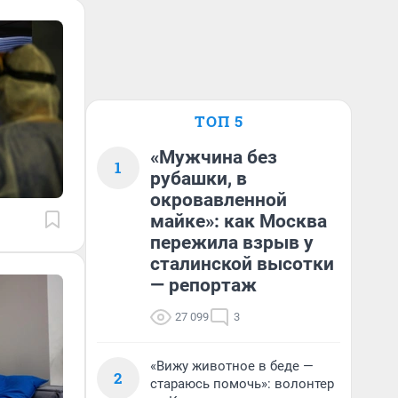
ТОП 5
«Мужчина без
1
рубашки, в
окровавленной
майке»: как Москва
пережила взрыв у
сталинской высотки
— репортаж
27 099
3
«Вижу животное в беде —
2
стараюсь помочь»: волонтер