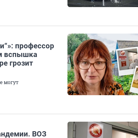
и“»: профессор
ем вспышка
ре грозит
е могут
андемии. ВОЗ