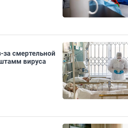
з-за смертельной
 штамм вируса