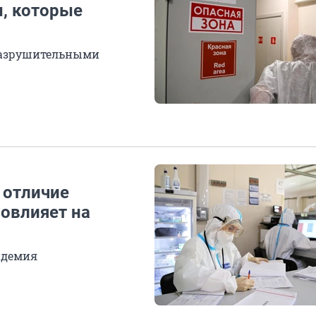
, которые
разрушительными
 отличие
повлияет на
ндемия