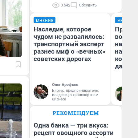
3 542
Обсудить
МНЕНИЕ
МНЕНИЕ
Наследие, которое
Продаш
чудом не развалилось:
возьмут
транспортный эксперт
нам го
разнес миф о «вечных»
налого
советских дорогах
коснет
даже р
Олег Арефьев
Блогер, предприниматель,
Ан
владелец в транспортном
бизнесе
РЕКОМЕНДУЕМ
Одна банка — три вкуса:
рецепт овощного ассорти