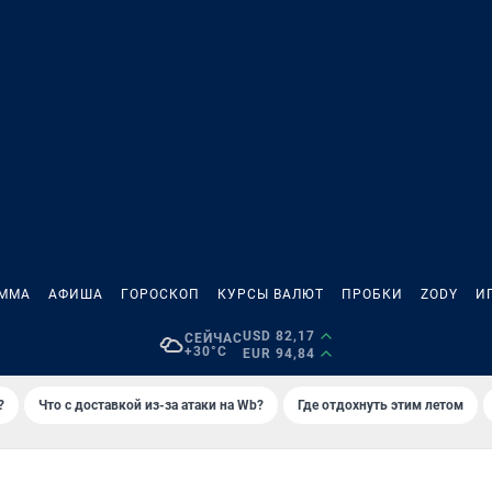
АММА
АФИША
ГОРОСКОП
КУРСЫ ВАЛЮТ
ПРОБКИ
ZODY
И
USD 82,17
СЕЙЧАС
+30°C
EUR 94,84
?
Что с доставкой из-за атаки на Wb?
Где отдохнуть этим летом