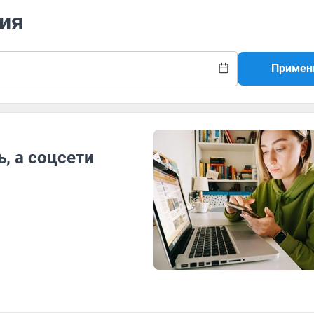
мия
Примен
, а соцсети