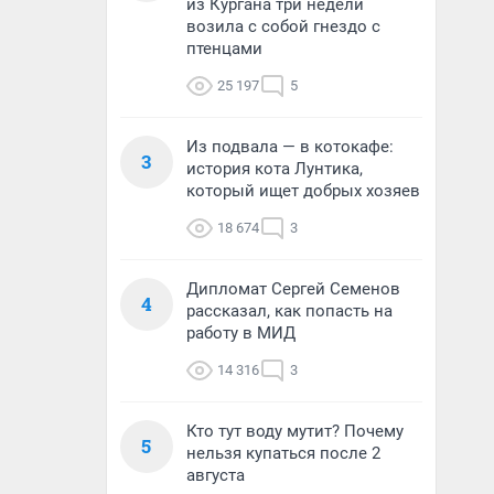
из Кургана три недели
возила с собой гнездо с
птенцами
25 197
5
Из подвала — в котокафе:
3
история кота Лунтика,
который ищет добрых хозяев
18 674
3
Дипломат Сергей Семенов
4
рассказал, как попасть на
работу в МИД
14 316
3
Кто тут воду мутит? Почему
5
нельзя купаться после 2
августа