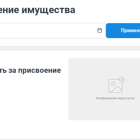
оение имущества
Примен
ть за присвоение