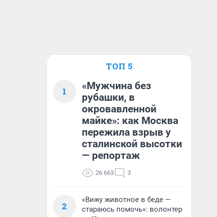
ТОП 5
«Мужчина без
1
рубашки, в
окровавленной
майке»: как Москва
пережила взрыв у
сталинской высотки
— репортаж
26 663
3
«Вижу животное в беде —
2
стараюсь помочь»: волонтер