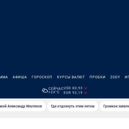
АММА
АФИША
ГОРОСКОП
КУРСЫ ВАЛЮТ
ПРОБКИ
ZODY
И
USD 80,93
СЕЙЧАС
+24°C
EUR 93,19
акой Александр Ильтяков
Где отдохнуть этим летом
Громкое заявл