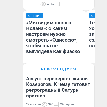
4 557
1
МНЕНИЕ
МНЕНИЕ
«Мы видим нового
Тепло 
Нолана»: с каким
холодн
настроем нужно
зимой.
смотреть «Одиссею»,
ездит н
чтобы она не
плюсы 
выглядела как фиаско
РЕКОМЕНДУЕМ
Надежда Губарь
Д
Август перевернет жизнь
Козерогов. К чему готовит
ретроградный Сатурн —
прогноз
22 минуты
396
Обсудить