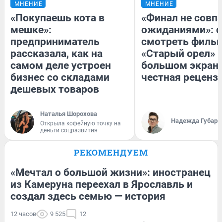
МНЕНИЕ
МНЕНИЕ
«Покупаешь кота в
«Финал не совпа
мешке»:
ожиданиями»: с
предприниматель
смотреть филь
рассказала, как на
«Старый орел» 
самом деле устроен
большом экран
бизнес со складами
честная реценз
дешевых товаров
Наталья Шорохова
Надежда Губарь
Открыла кофейную точку на
деньги соцразвития
РЕКОМЕНДУЕМ
«Мечтал о большой жизни»: иностранец
из Камеруна переехал в Ярославль и
создал здесь семью — история
12 часов
9 525
12