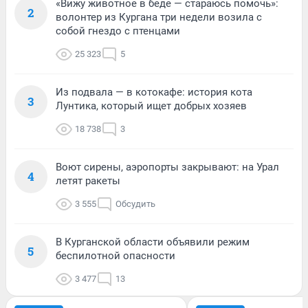
«Вижу животное в беде — стараюсь помочь»:
2
волонтер из Кургана три недели возила с
собой гнездо с птенцами
25 323
5
Из подвала — в котокафе: история кота
3
Лунтика, который ищет добрых хозяев
18 738
3
Воют сирены, аэропорты закрывают: на Урал
4
летят ракеты
3 555
Обсудить
В Курганской области объявили режим
5
беспилотной опасности
3 477
13