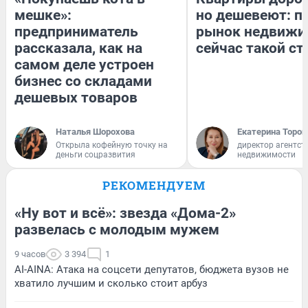
мешке»:
но дешевеют: п
предприниматель
рынок недвижи
рассказала, как на
сейчас такой с
самом деле устроен
бизнес со складами
дешевых товаров
Наталья Шорохова
Екатерина Тороп
Открыла кофейную точку на
директор агентст
деньги соцразвития
недвижимости
РЕКОМЕНДУЕМ
«Ну вот и всё»: звезда «Дома-2»
развелась с молодым мужем
9 часов
3 394
1
AI-AINA: Атака на соцсети депутатов, бюджета вузов не
хватило лучшим и сколько стоит арбуз