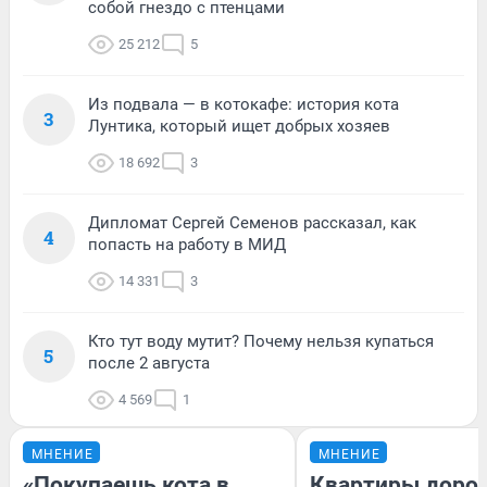
собой гнездо с птенцами
25 212
5
Из подвала — в котокафе: история кота
3
Лунтика, который ищет добрых хозяев
18 692
3
Дипломат Сергей Семенов рассказал, как
4
попасть на работу в МИД
14 331
3
Кто тут воду мутит? Почему нельзя купаться
5
после 2 августа
4 569
1
МНЕНИЕ
МНЕНИЕ
«Покупаешь кота в
Квартиры доро