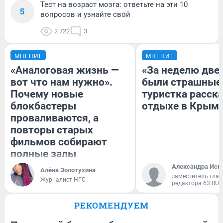
Тест на возраст мозга: ответьте на эти 10
5
вопросов и узнайте свой
2 722
3
МНЕНИЕ
МНЕНИЕ
«Аналоговая жизнь —
«За неделю две
вот что нам нужно».
были страшные
Почему новые
туристка расска
блокбастеры
отдыхе в Крым
проваливаются, а
повторы старых
фильмов собирают
полные залы
Александра Исм
Алёна Золотухина
заместитель глав
Журналист НГС
редактора 63.RU
РЕКОМЕНДУЕМ