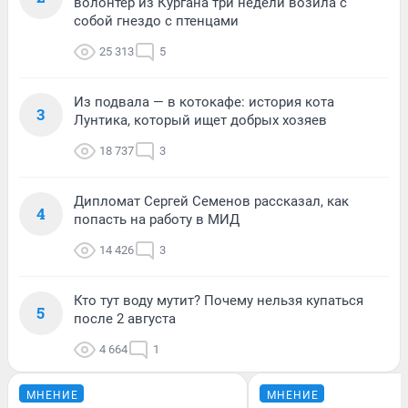
волонтер из Кургана три недели возила с
собой гнездо с птенцами
25 313
5
Из подвала — в котокафе: история кота
3
Лунтика, который ищет добрых хозяев
18 737
3
Дипломат Сергей Семенов рассказал, как
4
попасть на работу в МИД
14 426
3
Кто тут воду мутит? Почему нельзя купаться
5
после 2 августа
4 664
1
МНЕНИЕ
МНЕНИЕ