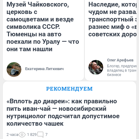
Музей Чайковского,
Наследие, кото
церковь с
чудом не разва
самоцветами и везде
транспортный э
символика СССР.
разнес миф о «
Тюменцы на авто
советских доро
поехали по Уралу — что
они там нашли
Олег Арефьев
Блогер, предприн
Екатерина Литкевич
владелец в тран
бизнесе
РЕКОМЕНДУЕМ
«Вплоть до диареи»: как правильно
пить иван-чай — новосибирский
нутрициолог подсчитал допустимое
количество чашек
2 часа
1 829
7