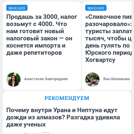
МНЕНИЕ
МНЕНИЕ
Продашь за 3000, налог
«Сливочное пив
возьмут с 4000. Что
разочаровало»:
нам готовит новый
туристы заплат
налоговый закон — он
тысяч, чтобы ц
коснется импорта и
день гулять по 
даже репетиторов
Юрского период
Хогвартсу
Анастасия Завгородняя
Яна Шаламова
РЕКОМЕНДУЕМ
Почему внутри Урана и Нептуна идут
дожди из алмазов? Разгадка удивила
даже ученых