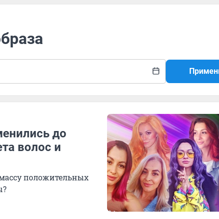
образа
Примен
менились до
та волос и
 массу положительных
ы?