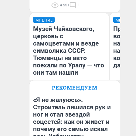
4 551
1
МНЕНИЕ
МНЕНИЕ
Музей Чайковского,
Продаш
церковь с
возьмут
самоцветами и везде
нам го
символика СССР.
налого
Тюменцы на авто
коснет
поехали по Уралу — что
даже р
они там нашли
РЕКОМЕНДУЕМ
Екатерина Литкевич
Ан
«Я не жалуюсь».
Строитель лишился рук и
ног и стал звездой
соцсетей: как он живет и
почему его семью искал