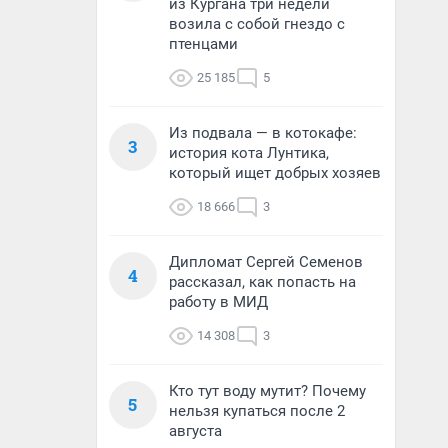
из Кургана три недели
возила с собой гнездо с
птенцами
25 185
5
Из подвала — в котокафе:
3
история кота Лунтика,
который ищет добрых хозяев
18 666
3
Дипломат Сергей Семенов
4
рассказал, как попасть на
работу в МИД
14 308
3
Кто тут воду мутит? Почему
5
нельзя купаться после 2
августа