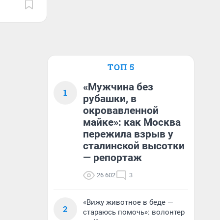
ТОП 5
«Мужчина без
1
рубашки, в
окровавленной
майке»: как Москва
пережила взрыв у
сталинской высотки
— репортаж
26 602
3
«Вижу животное в беде —
2
стараюсь помочь»: волонтер