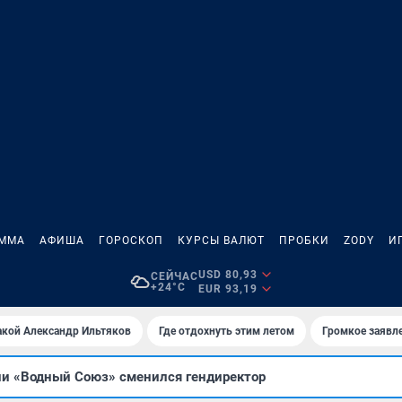
АММА
АФИША
ГОРОСКОП
КУРСЫ ВАЛЮТ
ПРОБКИ
ZODY
И
USD 80,93
СЕЙЧАС
+24°C
EUR 93,19
акой Александр Ильтяков
Где отдохнуть этим летом
Громкое заявл
ии «Водный Союз» сменился гендиректор