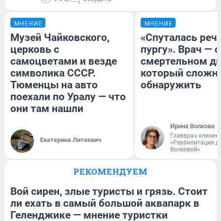
МНЕНИЕ
МНЕНИЕ
Музей Чайковского,
«Спуталась речь
церковь с
пургу». Врач — о
самоцветами и везде
смертельном ди
символика СССР.
который сложн
Тюменцы на авто
обнаружить
поехали по Уралу — что
они там нашли
Ирина Волкова
Главврач клиник
Екатерина Литкевич
«Реабилитация д
Волковой»
РЕКОМЕНДУЕМ
Вой сирен, злые туристы и грязь. Стоит
ли ехать в самый большой аквапарк в
Геленджике — мнение туристки