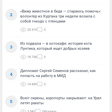
«Вижу животное в беде — стараюсь помочь»:
2
волонтер из Кургана три недели возила с
собой гнездо с птенцами
25 319
5
Из подвала — в котокафе: история кота
3
Лунтика, который ищет добрых хозяев
18 738
3
Дипломат Сергей Семенов рассказал, как
4
попасть на работу в МИД
14 439
3
Воют сирены, аэропорты закрывают: на Урал
5
летят ракеты
3 542
Обсудить