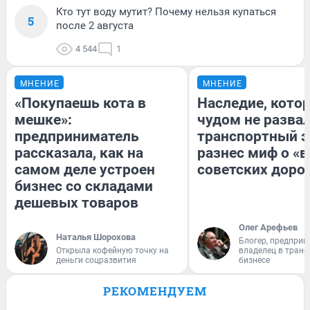
Кто тут воду мутит? Почему нельзя купаться
5
после 2 августа
4 544
1
МНЕНИЕ
МНЕНИЕ
«Покупаешь кота в
Наследие, кото
мешке»:
чудом не разва
предприниматель
транспортный э
рассказала, как на
разнес миф о «
самом деле устроен
советских доро
бизнес со складами
дешевых товаров
Олег Арефьев
Наталья Шорохова
Блогер, предприн
Открыла кофейную точку на
владелец в тран
деньги соцразвития
бизнесе
РЕКОМЕНДУЕМ