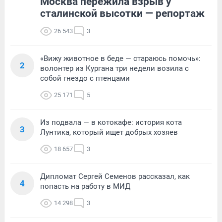
Москва пережила взрыв у
сталинской высотки — репортаж
26 543
3
«Вижу животное в беде — стараюсь помочь»:
2
волонтер из Кургана три недели возила с
собой гнездо с птенцами
25 171
5
Из подвала — в котокафе: история кота
3
Лунтика, который ищет добрых хозяев
18 657
3
Дипломат Сергей Семенов рассказал, как
4
попасть на работу в МИД
14 298
3