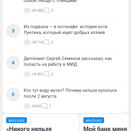
собой гнездо с птенцами
25 282
5
Из подвала — в котокафе: история кота
3
Лунтика, который ищет добрых хозяев
18 719
3
Дипломат Сергей Семенов рассказал, как
4
попасть на работу в МИД
14 391
3
Кто тут воду мутит? Почему нельзя купаться
5
после 2 августа
4 633
1
МНЕНИЕ
МНЕНИЕ
«Никого нельзя
Мой банк меня