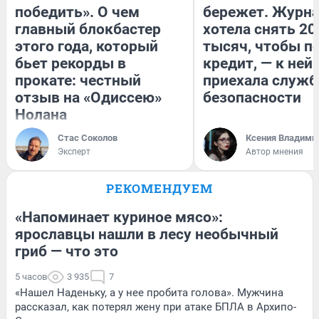
победить». О чем
бережет. Журн
главный блокбастер
хотела снять 20
этого года, который
тысяч, чтобы п
бьет рекорды в
кредит, — к ней
прокате: честный
приехала служб
отзыв на «Одиссею»
безопасности
Нолана
Стас Соколов
Ксения Владими
Эксперт
Автор мнения
РЕКОМЕНДУЕМ
«Напоминает куриное мясо»:
ярославцы нашли в лесу необычный
гриб — что это
5 часов
3 935
7
«Нашел Наденьку, а у нее пробита голова». Мужчина
рассказал, как потерял жену при атаке БПЛА в Архипо-