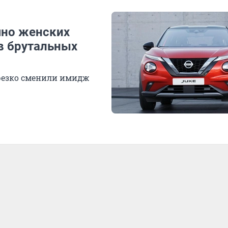
чно женских
в брутальных
резко сменили имидж