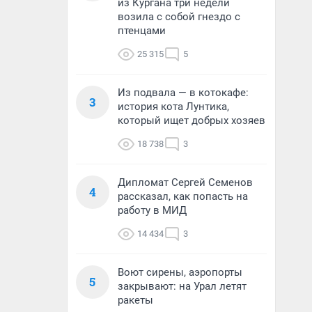
из Кургана три недели
возила с собой гнездо с
птенцами
25 315
5
Из подвала — в котокафе:
3
история кота Лунтика,
который ищет добрых хозяев
18 738
3
Дипломат Сергей Семенов
4
рассказал, как попасть на
работу в МИД
14 434
3
Воют сирены, аэропорты
5
закрывают: на Урал летят
ракеты