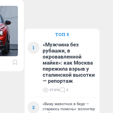
ТОП 5
«Мужчина без
1
рубашки, в
окровавленной
майке»: как Москва
пережила взрыв у
сталинской высотки
— репортаж
27 074
3
«Вижу животное в беде —
2
стараюсь помочь»: волонтер