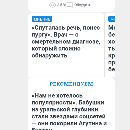
3 528
Обсудить
МНЕНИЕ
МНЕНИЕ
«Спуталась речь, понес
Мой ба
пургу». Врач — о
береже
смертельном диагнозе,
хотела 
который сложно
тысяч,
обнаружить
кредит,
приеха
безопа
Ирина Волкова
РЕКОМЕНДУЕМ
Главврач клиники
Кс
«Реабилитация доктора
Ав
Волковой»
«Нам не хотелось
популярности». Бабушки
из уральской глубинки
стали звездами соцсетей
— они покорили Агутина и