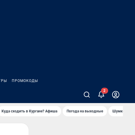
ГРЫ
ПРОМОКОДЫ
Куда сходить в Кургане? Афиша
Погода на выходные
Шумков в Че