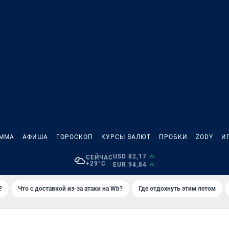
АММА
АФИША
ГОРОСКОП
КУРСЫ ВАЛЮТ
ПРОБКИ
ZODY
И
USD 82,17
СЕЙЧАС
+29°C
EUR 94,84
?
Что с доставкой из-за атаки на Wb?
Где отдохнуть этим летом