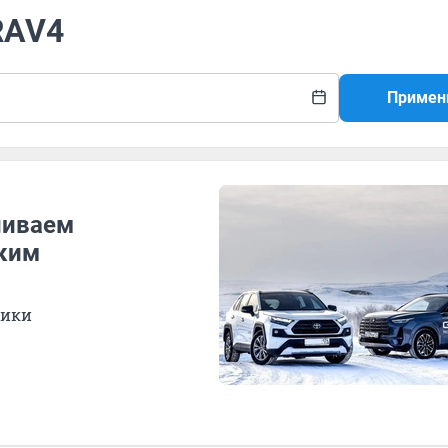
RAV4
Примен
ниваем
ским
ники