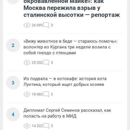
окровавленной майке»: как
Москва пережила взрыв у
сталинской высотки — репортаж
26 695
3
«Вижу животное в беде — стараюсь помочь»:
2
волонтер из Кургана три недели возила с
собой гнездо с птенцами
25 202
5
Из подвала — в котокафе: история кота
3
Лунтика, который ищет добрых хозяев
18 682
3
Дипломат Сергей Семенов рассказал, как
4
попасть на работу в МИД
14 322
3