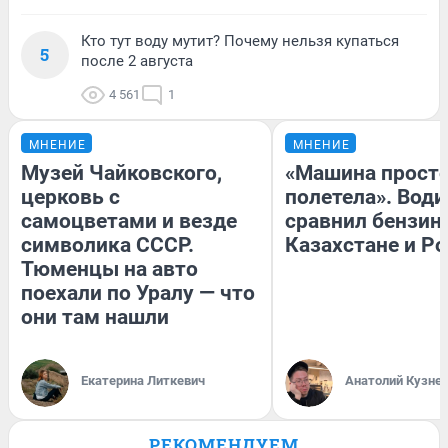
Кто тут воду мутит? Почему нельзя купаться
5
после 2 августа
4 561
1
МНЕНИЕ
МНЕНИЕ
Музей Чайковского,
«Машина прост
церковь с
полетела». Води
самоцветами и везде
сравнил бензин
символика СССР.
Казахстане и Р
Тюменцы на авто
поехали по Уралу — что
они там нашли
Екатерина Литкевич
Анатолий Кузне
РЕКОМЕНДУЕМ