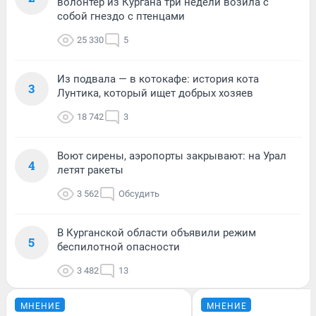
волонтер из Кургана три недели возила с
собой гнездо с птенцами
25 330
5
Из подвала — в котокафе: история кота
3
Лунтика, который ищет добрых хозяев
18 742
3
Воют сирены, аэропорты закрывают: на Урал
4
летят ракеты
3 562
Обсудить
В Курганской области объявили режим
5
беспилотной опасности
3 482
13
МНЕНИЕ
МНЕНИЕ