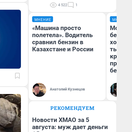
4 522
1
МНЕНИЕ
МНЕНИЕ
«Машина просто
Мой ба
полетела». Водитель
береже
сравнил бензин в
хотела 
Казахстане и России
тысяч,
кредит,
приеха
безопа
Кс
Анатолий Кузнецов
Ав
РЕКОМЕНДУЕМ
Новости ХМАО за 5
августа: муж дает деньги