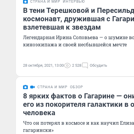
СТРАНА И МИР
ИНТЕРВЬЮ
В тени Терешковой и Пересиль
космонавт, дружившая с Гагари
взлетевшая к звездам
Легендарная Ирина Соловьева — о шумихе во
киноэкипажа и своей несбывшейся мечте
28 октября, 2021, 13:00
2 528
Обсудить
СТРАНА И МИР
ОБЗОР
8 ярких фактов о Гагарине — о
его из покорителя галактики в
человека
Что он потерял в космосе и как научил Елизав
гагарински»