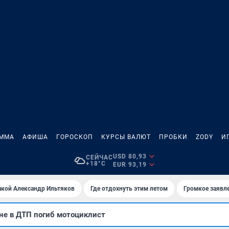
АММА
АФИША
ГОРОСКОП
КУРСЫ ВАЛЮТ
ПРОБКИ
ZODY
И
USD 80,93
СЕЙЧАС
+18°C
EUR 93,19
акой Александр Ильтяков
Где отдохнуть этим летом
Громкое заявл
не в ДТП погиб мотоциклист