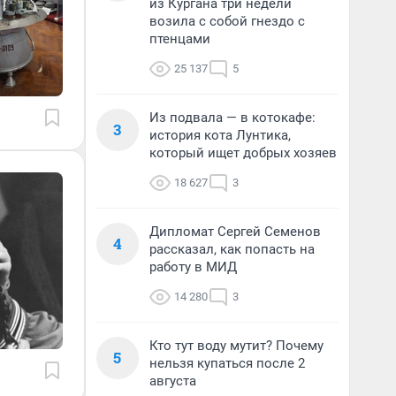
из Кургана три недели
возила с собой гнездо с
птенцами
25 137
5
Из подвала — в котокафе:
3
история кота Лунтика,
который ищет добрых хозяев
18 627
3
Дипломат Сергей Семенов
4
рассказал, как попасть на
работу в МИД
14 280
3
Кто тут воду мутит? Почему
5
нельзя купаться после 2
августа