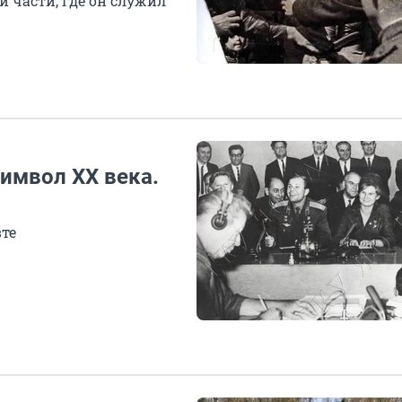
 части, где он служил
символ XX века.
те