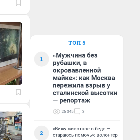
ТОП 5
«Мужчина без
1
рубашки, в
окровавленной
майке»: как Москва
пережила взрыв у
сталинской высотки
— репортаж
26 345
3
«Вижу животное в беде —
2
стараюсь помочь»: волонтер