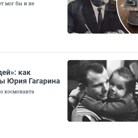
т мог бы и не
ей»: как
ы Юрия Гагарина
го космонавта