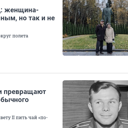
д: женщина-
ным, но так и не
круг полета
ни превращают
 обычного
ету II пить чай «по-