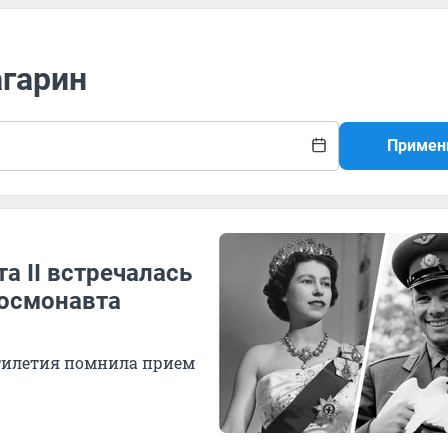
агарин
Примен
а II встречалась
космонавта
ятилетия помнила прием