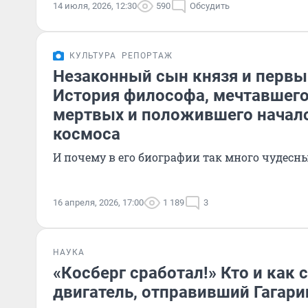
14 июля, 2026, 12:30
590
Обсудить
КУЛЬТУРА
РЕПОРТАЖ
Незаконный сын князя и первый
История философа, мечтавшег
мертвых и положившего начал
космоса
И почему в его биографии так много чудесн
16 апреля, 2026, 17:00
1 189
3
НАУКА
«Косберг сработал!» Кто и как 
двигатель, отправивший Гагари