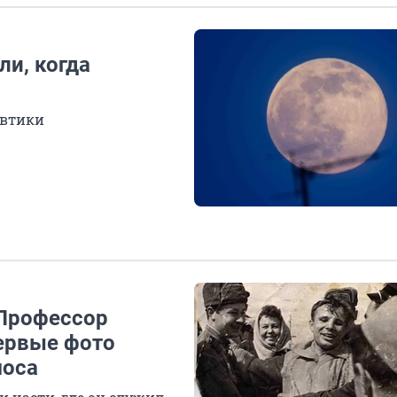
ли, когда
автики
 Профессор
первые фото
моса