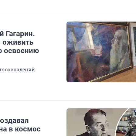
 Гагарин.
о оживить
о освоению
ых совпадений
создавал
на в космос