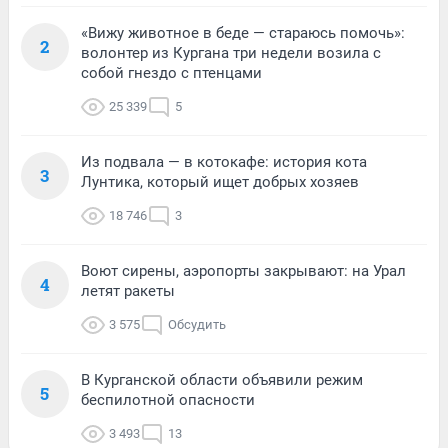
«Вижу животное в беде — стараюсь помочь»:
2
волонтер из Кургана три недели возила с
собой гнездо с птенцами
25 339
5
Из подвала — в котокафе: история кота
3
Лунтика, который ищет добрых хозяев
18 746
3
Воют сирены, аэропорты закрывают: на Урал
4
летят ракеты
3 575
Обсудить
В Курганской области объявили режим
5
беспилотной опасности
3 493
13