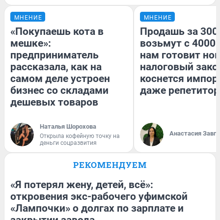
МНЕНИЕ
МНЕНИЕ
«Покупаешь кота в
Продашь за 3000
мешке»:
возьмут с 4000.
предприниматель
нам готовит но
рассказала, как на
налоговый зако
самом деле устроен
коснется импор
бизнес со складами
даже репетитор
дешевых товаров
Наталья Шорохова
Анастасия Завг
Открыла кофейную точку на
деньги соцразвития
РЕКОМЕНДУЕМ
«Я потерял жену, детей, всё»:
откровения экс-рабочего уфимской
«Лампочки» о долгах по зарплате и
закрытии завода