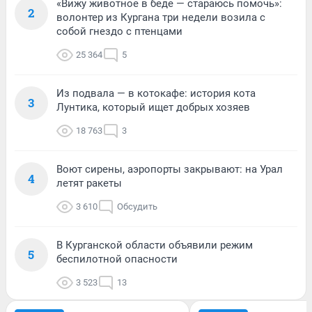
«Вижу животное в беде — стараюсь помочь»:
2
волонтер из Кургана три недели возила с
собой гнездо с птенцами
25 364
5
Из подвала — в котокафе: история кота
3
Лунтика, который ищет добрых хозяев
18 763
3
Воют сирены, аэропорты закрывают: на Урал
4
летят ракеты
3 610
Обсудить
В Курганской области объявили режим
5
беспилотной опасности
3 523
13