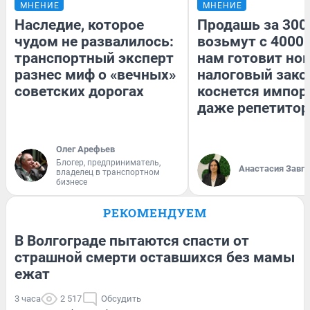
МНЕНИЕ
МНЕНИЕ
Наследие, которое
Продашь за 3000
чудом не развалилось:
возьмут с 4000.
транспортный эксперт
нам готовит но
разнес миф о «вечных»
налоговый зако
советских дорогах
коснется импор
даже репетитор
Олег Арефьев
Блогер, предприниматель,
Анастасия Завг
владелец в транспортном
бизнесе
РЕКОМЕНДУЕМ
В Волгограде пытаются спасти от
страшной смерти оставшихся без мамы
ежат
3 часа
2 517
Обсудить