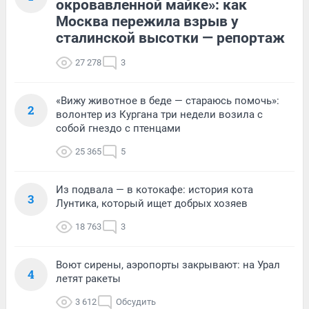
окровавленной майке»: как
Москва пережила взрыв у
сталинской высотки — репортаж
27 278
3
«Вижу животное в беде — стараюсь помочь»:
2
волонтер из Кургана три недели возила с
собой гнездо с птенцами
25 365
5
Из подвала — в котокафе: история кота
3
Лунтика, который ищет добрых хозяев
18 763
3
Воют сирены, аэропорты закрывают: на Урал
4
летят ракеты
3 612
Обсудить