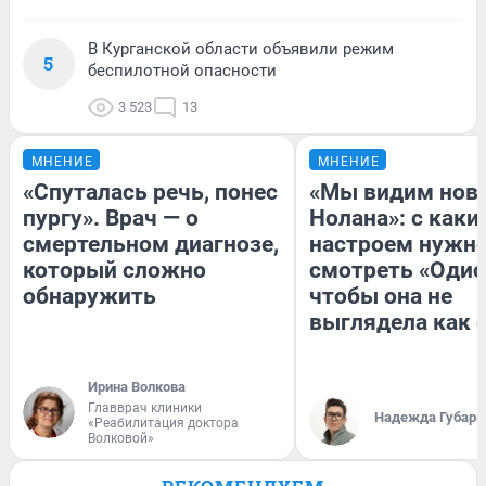
В Курганской области объявили режим
5
беспилотной опасности
3 523
13
МНЕНИЕ
МНЕНИЕ
«Спуталась речь, понес
«Мы видим нов
пургу». Врач — о
Нолана»: с каки
смертельном диагнозе,
настроем нужн
который сложно
смотреть «Одис
обнаружить
чтобы она не
выглядела как 
Ирина Волкова
Главврач клиники
Надежда Губарь
«Реабилитация доктора
Волковой»