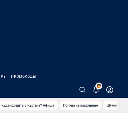
ГРЫ
ПРОМОКОДЫ
2
Куда сходить в Кургане? Афиша
Погода на выходные
Шумков в Че