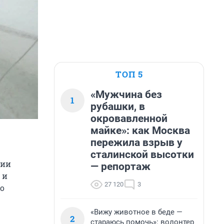
ТОП 5
«Мужчина без
1
рубашки, в
окровавленной
майке»: как Москва
пережила взрыв у
сталинской высотки
рии
— репортаж
 и
27 120
3
о
«Вижу животное в беде —
2
стараюсь помочь»: волонтер