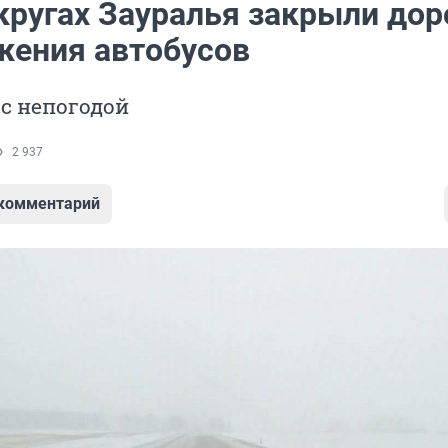
кругах Зауралья закрыли дор
жения автобусов
 с непогодой
2 937
 комментарий