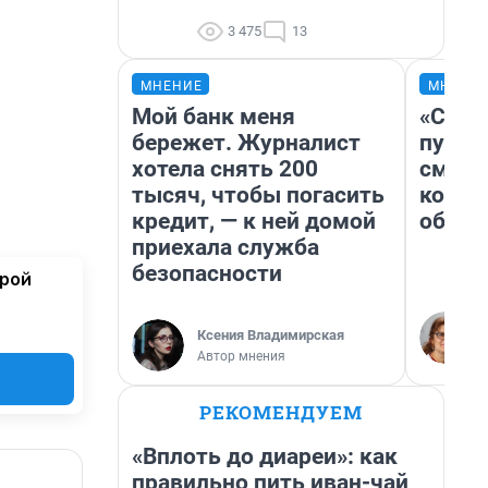
3 475
13
МНЕНИЕ
МНЕНИ
Мой банк меня
«Спут
бережет. Журналист
пургу»
хотела снять 200
смерт
тысяч, чтобы погасить
котор
кредит, — к ней домой
обнар
приехала служба
безопасности
орой
Ксения Владимирская
Автор мнения
РЕКОМЕНДУЕМ
«Вплоть до диареи»: как
правильно пить иван-чай