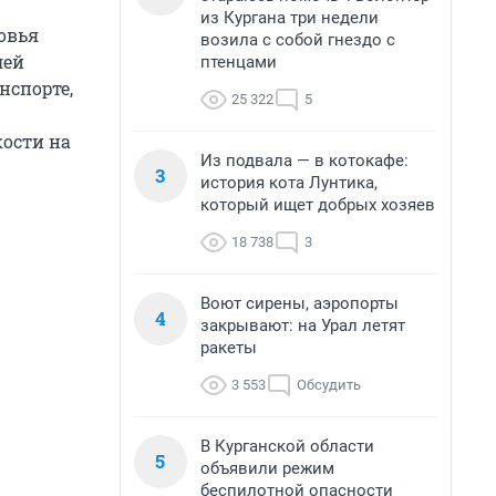
из Кургана три недели
овья
возила с собой гнездо с
лей
птенцами
нспорте,
25 322
5
ости на
Из подвала — в котокафе:
3
история кота Лунтика,
который ищет добрых хозяев
18 738
3
Воют сирены, аэропорты
4
закрывают: на Урал летят
ракеты
3 553
Обсудить
В Курганской области
5
объявили режим
беспилотной опасности