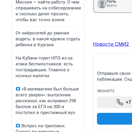
Миссия — найти работу. О чем
Гость
Войти
спрашивать на собеседовании
и сколько денег просить,
чтобы вас точно взяли
От нейросетей до умения
водить: в какой кружок отдать
Новости СМИ2
ребенка в Кургане
На Кубани горит НПЗ из-за
атаки беспилотников: есть
пострадавшие. Главное о
Отправьте свою 
ночных налетах
публикации. Сюд
«В математике был больше
ЗВОНИТЕ
всего уверен»: выпускник
рассказал, как исправил 298
+7
баллов за ЕГЭ на 300 и
поступил в престижный вуз
Вопрос на триллион.
Смогут ли зерновые