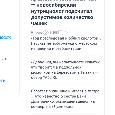
— новосибирский
нутрициолог подсчитал
допустимое количество
чашек
9 часов
6 208
14
ьного
«Год преследовал и облил кислотой».
Рассказ петербурженки о жестоком
нападении и реабилитации
ды в
«Девчонки, вы испытываете судьбу»:
что творится в подпольной
рюмочной на Березовой в Рязани —
обзор YA62.RU
ети
Работает в клинике и играет в театре
— что известно о сестре Вани
Дмитриенко, оскандалившейся на
концерте в «Лужниках»