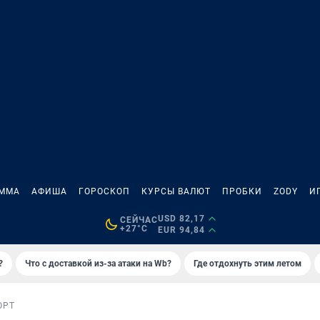
АММА
АФИША
ГОРОСКОП
КУРСЫ ВАЛЮТ
ПРОБКИ
ZODY
И
USD 82,17
СЕЙЧАС
+27°C
EUR 94,84
?
Что с доставкой из-за атаки на Wb?
Где отдохнуть этим летом
ОРТ