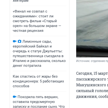
хейтерам
«Финал не совпал с
ожиданиями»: стоит ли
смотреть фильм «Старый
орел» на большом экране —
честная рецензия
Лимонные сады,
европейский Байкал и
очередь к статуе Джульетты:
путешественница съездила в
Италию и рассказала, сколько
Источник: 
отделение 
денег потратила
Сегодня, 15 мар
Как спастись от жары без
пассажирского т
кондиционера: 5 работающих
Макушинского и
способов
сильный гололе
движения, сооб
Покорила пять вершин,
оставила предсмертную
записку и послание сыну. Что