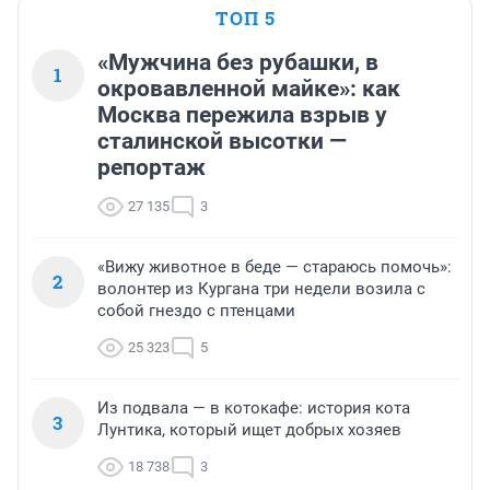
ТОП 5
«Мужчина без рубашки, в
1
окровавленной майке»: как
Москва пережила взрыв у
сталинской высотки —
репортаж
27 135
3
«Вижу животное в беде — стараюсь помочь»:
2
волонтер из Кургана три недели возила с
собой гнездо с птенцами
25 323
5
Из подвала — в котокафе: история кота
3
Лунтика, который ищет добрых хозяев
18 738
3