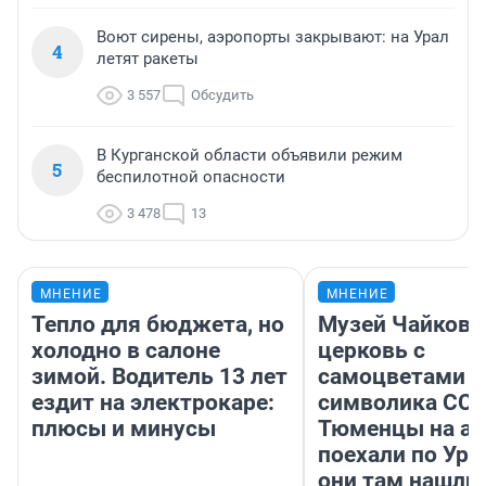
Воют сирены, аэропорты закрывают: на Урал
4
летят ракеты
3 557
Обсудить
В Курганской области объявили режим
5
беспилотной опасности
3 478
13
МНЕНИЕ
МНЕНИЕ
Тепло для бюджета, но
Музей Чайковс
холодно в салоне
церковь с
зимой. Водитель 13 лет
самоцветами и
ездит на электрокаре:
символика ССС
плюсы и минусы
Тюменцы на ав
поехали по Ура
они там нашли