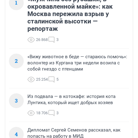
1
окровавленной майке»: как
Москва пережила взрыв у
сталинской высотки —
репортаж
26 868
3
«Вижу животное в беде — стараюсь помочь»:
2
волонтер из Кургана три недели возила с
собой гнездо с птенцами
25 254
5
Из подвала — в котокафе: история кота
3
Лунтика, который ищет добрых хозяев
18 706
3
Дипломат Сергей Семенов рассказал, как
4
попасть на работу в МИД