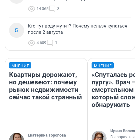
14 365
3
Кто тут воду мутит? Почему нельзя купаться
5
после 2 августа
4 609
1
МНЕНИЕ
МНЕНИЕ
Квартиры дорожают,
«Спуталась реч
но дешевеют: почему
пургу». Врач — 
рынок недвижимости
смертельном д
сейчас такой странный
который слож
обнаружить
Ирина Волкова
Екатерина Торопова
Главврач клини