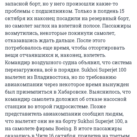
запасной борт, но у него произошли какие-то
проблемы с подшипником. Только в полдень 15
октября их наконец посадили на резервный борт,
но самолет заглох на взлетной полосе. Пассажиры
возмутились, некоторые покинули самолет,
отказавшись ждать дальше. После этого
потребовалось еще время, чтобы отсортировать
вещи отчаявшихся и, наконец, взлететь.
Командир воздушного судна объявил, что система
перезагружена, всё в порядке. Sukhoi Superjet 100
вылетел из Владивостока, но по требованию
авиакомпании через некоторое время вынужден
был приземлиться в Хабаровске. Выяснилось, что
командир самолета доложил об отказе насосной
станции во второй гидросистеме. Позже
представитель авиакомпании сообщил людям,
что вылетят они не на борту Sukhoi Superjet 100, а
на самолете фирмы Boeing. В итоге пассажиры
оказались в Чите 16 октября, прилетев на третьем