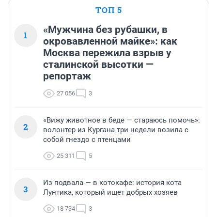
ТОП 5
«Мужчина без рубашки, в
1
окровавленной майке»: как
Москва пережила взрыв у
сталинской высотки —
репортаж
27 056
3
«Вижу животное в беде — стараюсь помочь»:
2
волонтер из Кургана три недели возила с
собой гнездо с птенцами
25 311
5
Из подвала — в котокафе: история кота
3
Лунтика, который ищет добрых хозяев
18 734
3