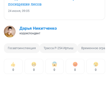
посещение лесов
24 июня, 09:05
Дарья Никитченко
корреспондент
Госавтоинспекция
Трасса Р-254 Иртыш
Временное огран
0
0
0
0
0