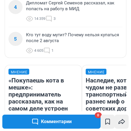
Дипломат Сергей Семенов рассказал, как
4
попасть на работу в МИД
14 359
3
Кто тут воду мутит? Почему нельзя купаться
5
после 2 августа
4 605
1
МНЕНИЕ
МНЕНИЕ
«Покупаешь кота в
Наследие, кото
мешке»:
чудом не разва
предприниматель
транспортный 
рассказала, как на
разнес миф о 
самом деле устроен
советских доро
бизнес со складами
0
Комментарии
дешевых товаров