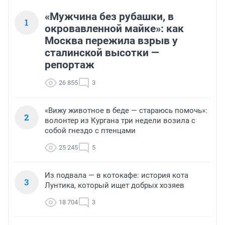
«Мужчина без рубашки, в
1
окровавленной майке»: как
Москва пережила взрыв у
сталинской высотки —
репортаж
26 855
3
«Вижу животное в беде — стараюсь помочь»:
2
волонтер из Кургана три недели возила с
собой гнездо с птенцами
25 245
5
Из подвала — в котокафе: история кота
3
Лунтика, который ищет добрых хозяев
18 704
3