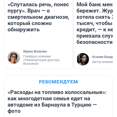
«Спуталась речь, понес
Мой банк меня
пургу». Врач — о
бережет. Журн
смертельном диагнозе,
хотела снять 2
который сложно
тысяч, чтобы п
обнаружить
кредит, — к не
приехала служ
безопасности
Ирина Волкова
Главврач клиники
Ксения Владим
«Реабилитация доктора
Автор мнения
Волковой»
РЕКОМЕНДУЕМ
«Расходы на топливо колоссальные»:
как многодетная семья едет на
автодоме из Барнаула в Турцию —
фото