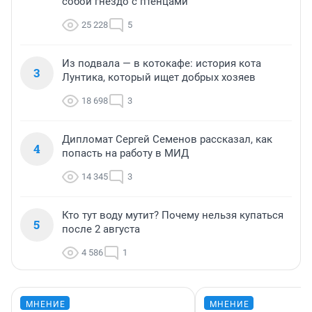
собой гнездо с птенцами
25 228
5
Из подвала — в котокафе: история кота
3
Лунтика, который ищет добрых хозяев
18 698
3
Дипломат Сергей Семенов рассказал, как
4
попасть на работу в МИД
14 345
3
Кто тут воду мутит? Почему нельзя купаться
5
после 2 августа
4 586
1
МНЕНИЕ
МНЕНИЕ