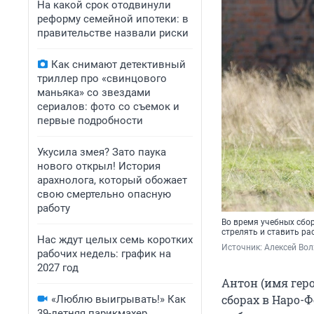
На какой срок отодвинули
реформу семейной ипотеки: в
правительстве назвали риски
Как снимают детективный
триллер про «свинцового
маньяка» со звездами
сериалов: фото со съемок и
первые подробности
Укусила змея? Зато паука
нового открыл! История
арахнолога, который обожает
свою смертельно опасную
работу
Во время учебных сбор
стрелять и ставить ра
Нас ждут целых семь коротких
Источник: 
Алексей Вол
рабочих недель: график на
2027 год
Антон (имя гер
сборах в Наро-
«Люблю выигрывать!» Как
39-летняя парикмахер