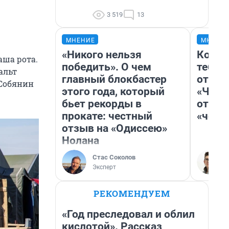
3 519
13
МНЕНИЕ
МНЕНИ
«Никого нельзя
Колоб
аша рота.
победить». О чем
тебя 
альт
главный блокбастер
отлож
 Собянин
этого года, который
«Чело
бьет рекорды в
отзыв
прокате: честный
«чело
отзыв на «Одиссею»
Нолана
Стас Соколов
Эксперт
РЕКОМЕНДУЕМ
«Год преследовал и облил
кислотой». Рассказ