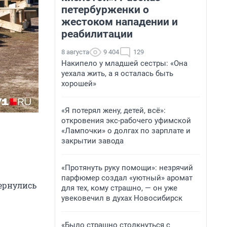
петербурженки о
жестоком нападении и
реабилитации
8 августа
9 404
129
Накипело у младшей сестры: «Она
уехала жить, а я осталась быть
хорошей»
«Я потерял жену, детей, всё»:
откровения экс-рабочего уфимской
«Лампочки» о долгах по зарплате и
закрытии завода
«Протянуть руку помощи»: незрячий
парфюмер создал «уютный» аромат
вернулись
для тех, кому страшно, — он уже
увековечил в духах Новосибирск
«Было страшно столкнуться с