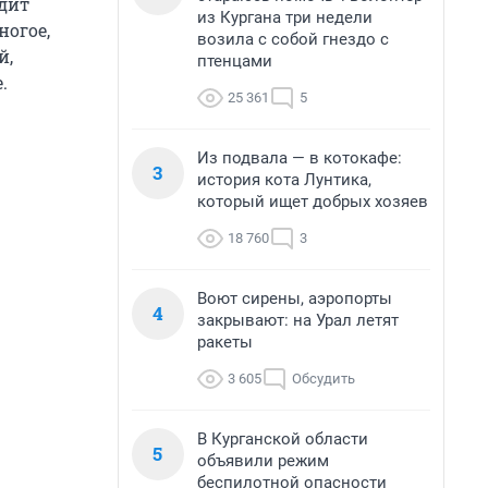
ядит
из Кургана три недели
ногое,
возила с собой гнездо с
й,
птенцами
.
25 361
5
Из подвала — в котокафе:
3
история кота Лунтика,
который ищет добрых хозяев
18 760
3
Воют сирены, аэропорты
4
закрывают: на Урал летят
ракеты
3 605
Обсудить
В Курганской области
5
объявили режим
беспилотной опасности