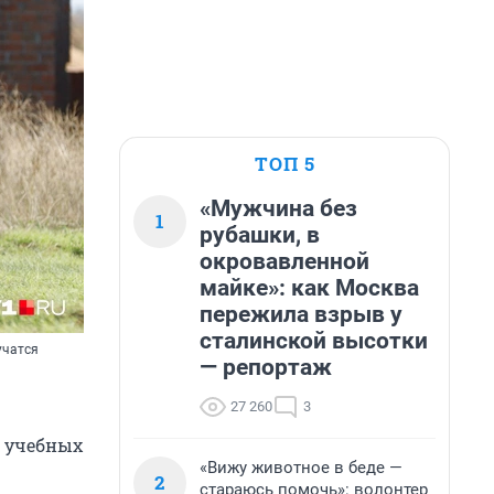
ТОП 5
«Мужчина без
1
рубашки, в
окровавленной
майке»: как Москва
пережила взрыв у
сталинской высотки
учатся
— репортаж
27 260
3
а учебных
«Вижу животное в беде —
2
стараюсь помочь»: волонтер