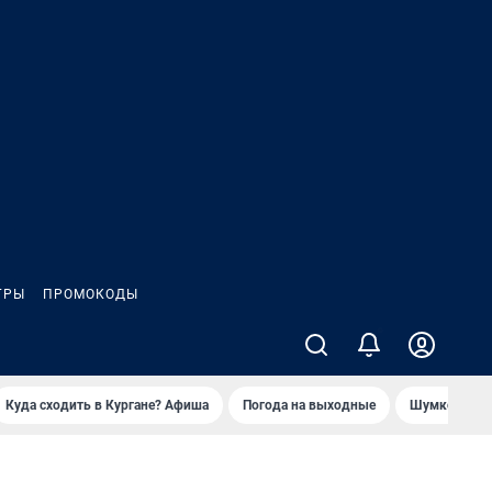
ГРЫ
ПРОМОКОДЫ
Куда сходить в Кургане? Афиша
Погода на выходные
Шумков в Че