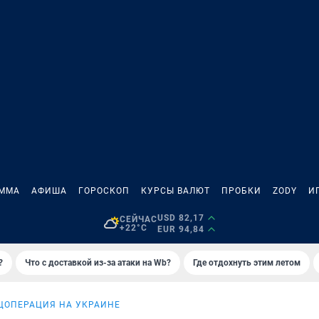
АММА
АФИША
ГОРОСКОП
КУРСЫ ВАЛЮТ
ПРОБКИ
ZODY
И
USD 82,17
СЕЙЧАС
+22°C
EUR 94,84
?
Что с доставкой из-за атаки на Wb?
Где отдохнуть этим летом
ЦОПЕРАЦИЯ НА УКРАИНЕ