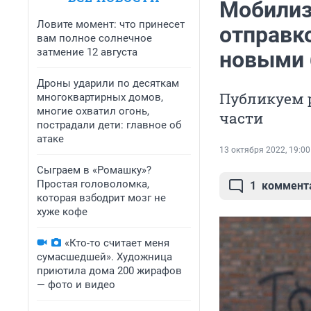
Мобилиз
Ловите момент: что принесет
отправко
вам полное солнечное
затмение 12 августа
новыми 
Дроны ударили по десяткам
Публикуем р
многоквартирных домов,
многие охватил огонь,
части
пострадали дети: главное об
атаке
13 октября 2022, 19:00
Сыграем в «Ромашку»?
Простая головоломка,
1
коммент
которая взбодрит мозг не
хуже кофе
«Кто-то считает меня
сумасшедшей». Художница
приютила дома 200 жирафов
— фото и видео