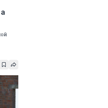
 а
ной