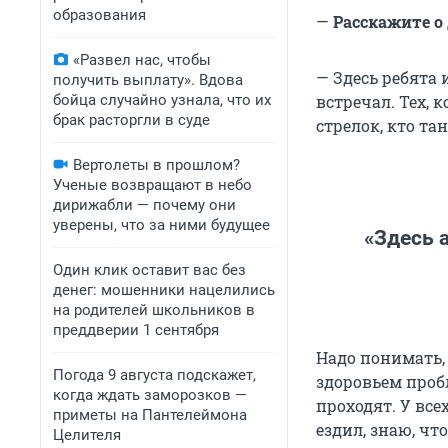
образования
—
Расскажите о
«Развел нас, чтобы
— Здесь ребята 
получить выплату». Вдова
бойца случайно узнала, что их
встречал. Тех, 
брак расторгли в суде
стрелок, кто тан
Вертолеты в прошлом?
Ученые возвращают в небо
дирижабли — почему они
уверены, что за ними будущее
«Здесь 
Один клик оставит вас без
денег: мошенники нацелились
на родителей школьников в
преддверии 1 сентября
Надо понимать, 
Погода 9 августа подскажет,
здоровьем пробл
когда ждать заморозков —
проходят. У все
приметы на Пантелеймона
ездил, знаю, чт
Целителя