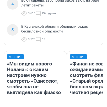
Воют сирены, аэропорты закрывают: на Урал
4
летят ракеты
3 616
Обсудить
В Курганской области объявили режим
5
беспилотной опасности
3 524
13
МНЕНИЕ
МНЕНИЕ
«Мы видим нового
«Финал не совп
Нолана»: с каким
ожиданиями»: 
настроем нужно
смотреть фил
смотреть «Одиссею»,
«Старый орел» 
чтобы она не
большом экран
выглядела как фиаско
честная рецен