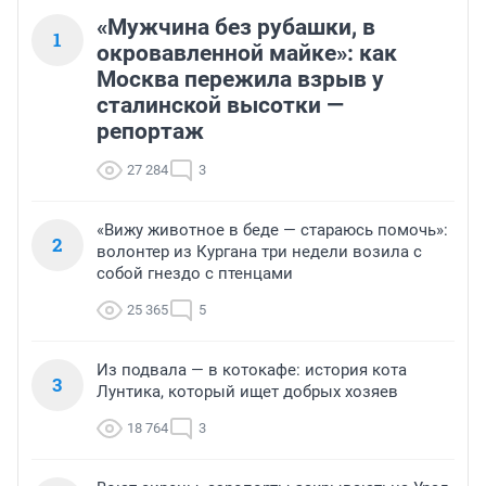
«Мужчина без рубашки, в
1
окровавленной майке»: как
Москва пережила взрыв у
сталинской высотки —
репортаж
27 284
3
«Вижу животное в беде — стараюсь помочь»:
2
волонтер из Кургана три недели возила с
собой гнездо с птенцами
25 365
5
Из подвала — в котокафе: история кота
3
Лунтика, который ищет добрых хозяев
18 764
3