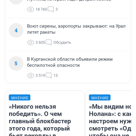
18 760
3
Воют сирены, аэропорты закрывают: на Урал
4
летят ракеты
3 605
Обсудить
В Курганской области объявили режим
5
беспилотной опасности
3 519
13
МНЕНИЕ
МНЕНИЕ
«Никого нельзя
«Мы видим нов
победить». О чем
Нолана»: с как
главный блокбастер
настроем нужн
этого года, который
смотреть «Оди
бьет рекорды в
чтобы она не