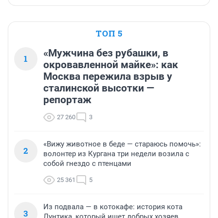
ТОП 5
«Мужчина без рубашки, в
1
окровавленной майке»: как
Москва пережила взрыв у
сталинской высотки —
репортаж
27 260
3
«Вижу животное в беде — стараюсь помочь»:
2
волонтер из Кургана три недели возила с
собой гнездо с птенцами
25 361
5
Из подвала — в котокафе: история кота
3
Лунтика, который ищет добрых хозяев