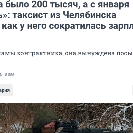
 было 200 тысяч, а с января
»: таксист из Челябинска
 как у него сократилась зарп
мамы контрактника, она вынуждена посы
5 556
ария