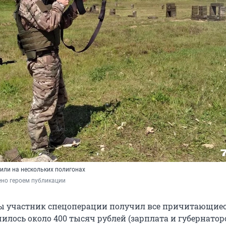
или на нескольких полигонах
ено героем публикации
ы участник спецоперации получил все причитающиес
илось около 400 тысяч рублей (зарплата и губернатор