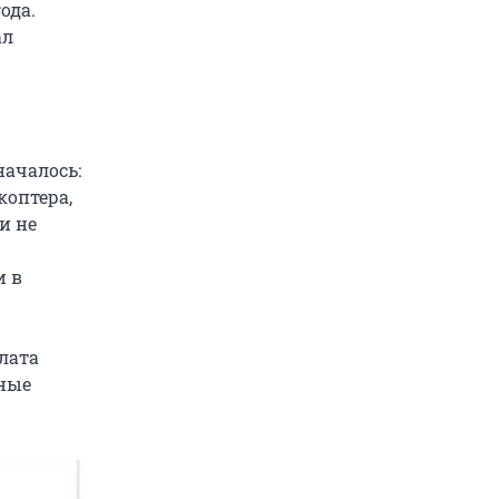
ода.
ал
началось:
коптера,
и не
и в
лата
нные