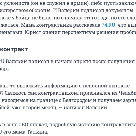
к уклониста (он не служил в армии), либо пусть заклю
истерством обороны. И Валерий подписал документы. 
ате у бойца не было, но с начала этого года, по его сло
ижаться. Мама контрактника рассказала
74.RU
, что в
деньгами. Юрист оценил перспективы решения пробл
 контракт
RU Валерий написал в начале апреля после получения
март.
 как-то выложить информацию о неполной выплате
? Являюсь сам контрактником, призывался из Челяби
находимся на границе с Белгородом и получаем зарпл
лей, уже второй месяц, — написал Валерий.
ь в зоне СВО плохая, подробную историю контрактник
U его мама Татьяна.