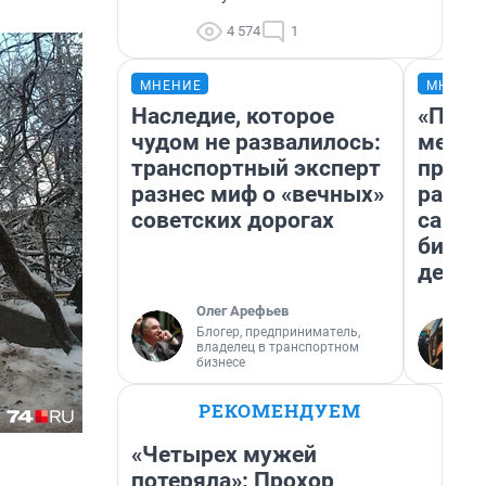
4 574
1
МНЕНИЕ
МНЕНИ
Наследие, которое
«Поку
чудом не развалилось:
мешке
транспортный эксперт
предп
разнес миф о «вечных»
расска
советских дорогах
самом
бизне
дешев
Олег Арефьев
Блогер, предприниматель,
владелец в транспортном
бизнесе
РЕКОМЕНДУЕМ
«Четырех мужей
потеряла»: Прохор