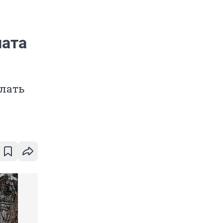
лата
лать