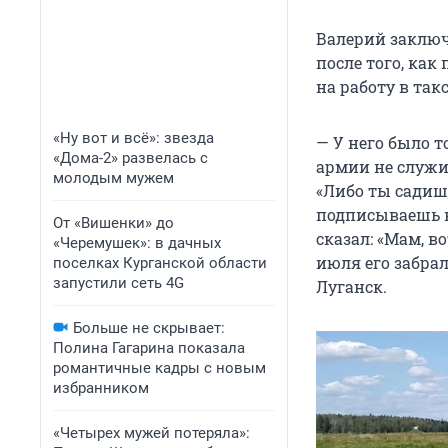
Валерий заключ
после того, ка
на работу в так
«Ну вот и всё»: звезда
— У него было т
«Дома-2» развелась с
армии не служил
молодым мужем
«Либо ты садиш
подписываешь к
От «Вишенки» до
сказал: «Мам, во
«Черемушек»: в дачных
июля его забра
поселках Курганской области
запустили сеть 4G
Луганск.
Больше не скрывает:
Полина Гагарина показала
романтичные кадры с новым
избранником
«Четырех мужей потеряла»: