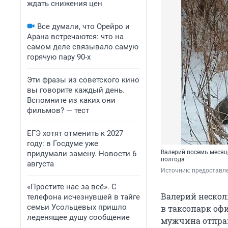
ждать снижения цен
Все думали, что Орейро и
Арана встречаются: что на
самом деле связывало самую
горячую пару 90-х
Эти фразы из советского кино
вы говорите каждый день.
Вспомните из каких они
фильмов? — тест
ЕГЭ хотят отменить к 2027
году: в Госдуме уже
Валерий восемь месяце
придумали замену. Новости 6
полгода
августа
Источник: 
предоставл
«Простите нас за всё». С
Валерий нескол
телефона исчезнувшей в тайге
семьи Усольцевых пришло
в таксопарк оф
леденящее душу сообщение
мужчина отправ