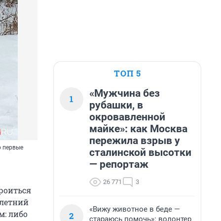
ТОП 5
«Мужчина без
1
рубашки, в
окровавленной
майке»: как Москва
пережила взрыв у
о первые
сталинской высотки
— репортаж
26 771
3
троиться
-летний
«Вижу животное в беде —
м: либо
2
стараюсь помочь»: волонтер