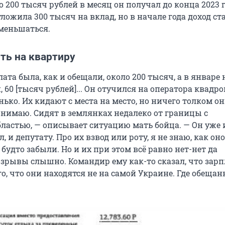
 200 тысяч рублей в месяц он получал до конца 2023 г
ложила 300 тысяч на вклад, но в начале года доход ст
меньшаться.
ть на квартиру
ата была, как и обещали, около 200 тысяч, а в январе 
, 60 [тысяч рублей]... Он отучился на оператора квадро
ько. Их кидают с места на место, но ничего толком он
понимаю. Сидят в землянках недалеко от границы с
бластью, — описывает ситуацию мать бойца. — Он уже 
, и депутату. Про их взвод или роту, я не знаю, как оно
 будто забыли. Но и их при этом всё равно нет-нет да
взрывы слышно. Командир ему как-то сказал, что зарп
го, что они находятся не на самой Украине. Где обеща