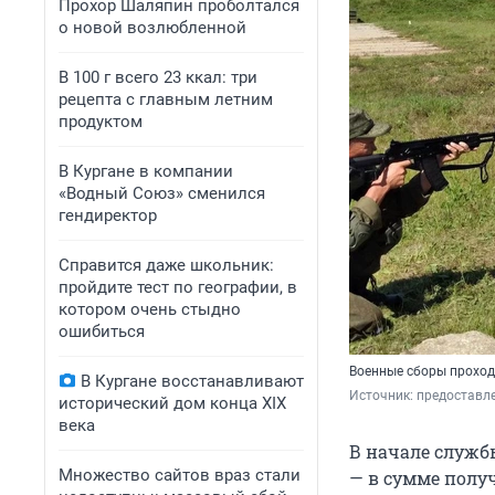
Прохор Шаляпин проболтался
о новой возлюбленной
В 100 г всего 23 ккал: три
рецепта с главным летним
продуктом
В Кургане в компании
«Водный Союз» сменился
гендиректор
Справится даже школьник:
пройдите тест по географии, в
котором очень стыдно
ошибиться
Военные сборы проход
В Кургане восстанавливают
Источник: 
предоставл
исторический дом конца XIX
века
В начале служб
Множество сайтов враз стали
— в сумме получ