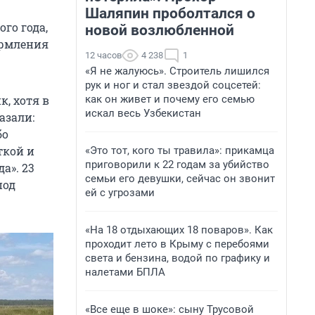
Шаляпин проболтался о
го года,
новой возлюбленной
ормления
12 часов
4 238
1
«Я не жалуюсь». Строитель лишился
рук и ног и стал звездой соцсетей:
как он живет и почему его семью
к, хотя в
искал весь Узбекистан
азали:
бо
ткой и
«Это тот, кого ты травила»: прикамца
приговорили к 22 годам за убийство
а». 23
семьи его девушки, сейчас он звонит
под
ей с угрозами
«На 18 отдыхающих 18 поваров». Как
проходит лето в Крыму с перебоями
света и бензина, водой по графику и
налетами БПЛА
«Все еще в шоке»: сыну Трусовой