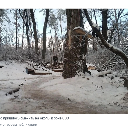
ию пришлось сменить на окопы в зоне СВО
ено героем публикации