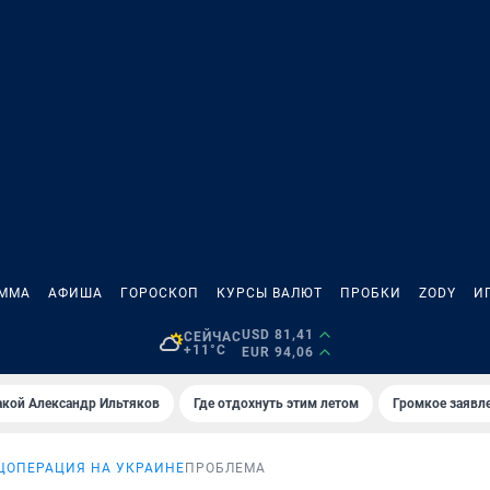
АММА
АФИША
ГОРОСКОП
КУРСЫ ВАЛЮТ
ПРОБКИ
ZODY
И
USD 81,41
СЕЙЧАС
+11°C
EUR 94,06
акой Александр Ильтяков
Где отдохнуть этим летом
Громкое заявл
ЦОПЕРАЦИЯ НА УКРАИНЕ
ПРОБЛЕМА