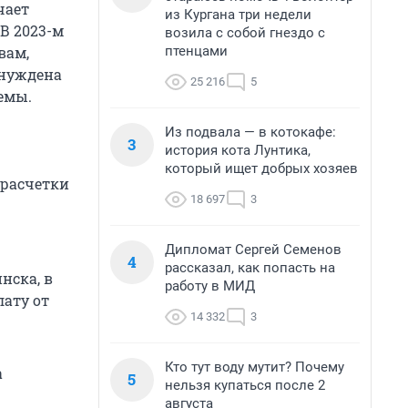
чает
из Кургана три недели
В 2023-м
возила с собой гнездо с
птенцами
вам,
ынуждена
25 216
5
емы.
Из подвала — в котокафе:
3
история кота Лунтика,
который ищет добрых хозяев
 расчетки
18 697
3
Дипломат Сергей Семенов
4
рассказал, как попасть на
нска, в
работу в МИД
ату от
14 332
3
Кто тут воду мутит? Почему
а
5
нельзя купаться после 2
августа