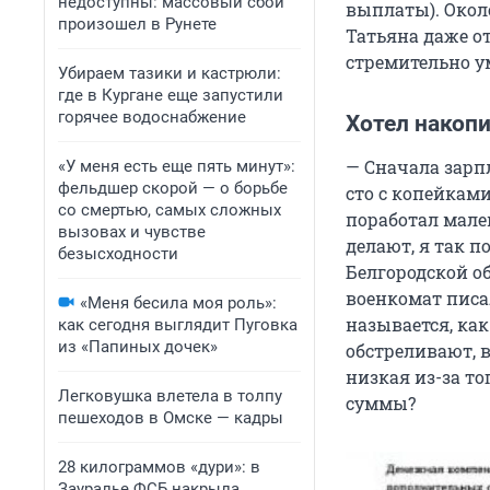
недоступны: массовый сбой
выплаты). Около
произошел в Рунете
Татьяна даже от
стремительно у
Убираем тазики и кастрюли:
где в Кургане еще запустили
горячее водоснабжение
Хотел накопи
— Сначала зарпл
«У меня есть еще пять минут»:
фельдшер скорой — о борьбе
сто с копейками
со смертью, самых сложных
поработал мален
вызовах и чувстве
делают, я так 
безысходности
Белгородской о
военкомат писал
«Меня бесила моя роль»:
называется, как
как сегодня выглядит Пуговка
из «Папиных дочек»
обстреливают, 
низкая из-за то
Легковушка влетела в толпу
суммы?
пешеходов в Омске — кадры
28 килограммов «дури»: в
Зауралье ФСБ накрыла