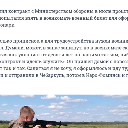
ил контракт с Министерством обороны в июле прошло
к попытался взять в военкомате военный билет для оф
сопарк.
олько приписное, а для трудоустройства нужен военни
. Думали, может, в запас запишут, но в военкомате ск
ься как уклонист от девяти лет по нашим статьям, ли
онтракт и идешь служить». Он пришел домой с повес
т так и так. Садиться я не хочу, я оформляюсь и иду туд
ли и отправили в Чебаркуль, потом в Наро-Фоминск и 