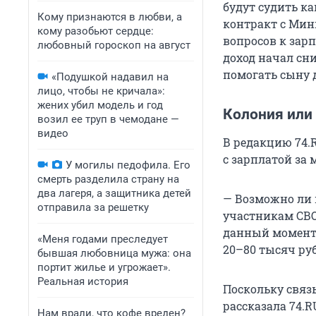
будут судить ка
Кому признаются в любви, а
контракт с Мин
кому разобьют сердце:
вопросов к зарпл
любовный гороскоп на август
доход начал сн
помогать сыну 
«Подушкой надавил на
лицо, чтобы не кричала»:
жених убил модель и год
Колония или
возил ее труп в чемодане —
видео
В редакцию 74.
с зарплатой за 
У могилы педофила. Его
смерть разделила страну на
два лагеря, а защитника детей
— Возможно ли
отправила за решетку
участникам СВО
данный момент 
«Меня годами преследует
20–80 тысяч руб
бывшая любовница мужа: она
портит жилье и угрожает».
Реальная история
Поскольку связ
рассказала 74.R
Нам врали, что кофе вреден?