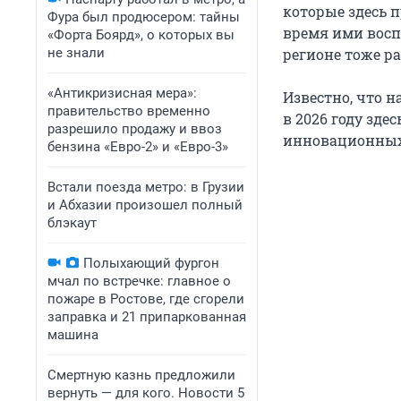
которые здесь 
Фура был продюсером: тайны
время ими восп
«Форта Боярд», о которых вы
не знали
регионе тоже ра
«Антикризисная мера»:
Известно, что 
правительство временно
в 2026 году зд
разрешило продажу и ввоз
инновационных
бензина «Евро-2» и «Евро-3»
Встали поезда метро: в Грузии
и Абхазии произошел полный
блэкаут
Полыхающий фургон
мчал по встречке: главное о
пожаре в Ростове, где сгорели
заправка и 21 припаркованная
машина
Смертную казнь предложили
вернуть — для кого. Новости 5