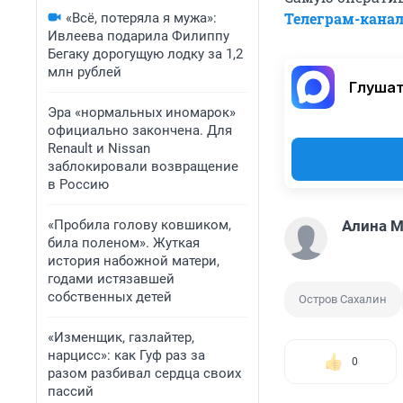
Телеграм-кана
«Всё, потеряла я мужа»:
Ивлеева подарила Филиппу
Бегаку дорогущую лодку за 1,2
млн рублей
Глушат
Эра «нормальных иномарок»
официально закончена. Для
Renault и Nissan
заблокировали возвращение
в Россию
«Пробила голову ковшиком,
Алина 
била поленом». Жуткая
история набожной матери,
годами истязавшей
собственных детей
Остров Сахалин
«Изменщик, газлайтер,
нарцисс»: как Гуф раз за
0
разом разбивал сердца своих
пассий