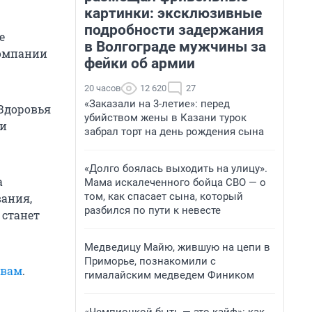
картинки: эксклюзивные
подробности задержания
е
в Волгограде мужчины за
компании
фейки об армии
20 часов
12 620
27
«Заказали на 3-летие»: перед
 Здоровья
убийством жены в Казани турок
 и
забрал торт на день рождения сына
«Долго боялась выходить на улицу».
а
Мама искалеченного бойца СВО — о
том, как спасает сына, который
вания,
разбился по пути к невесте
 станет
Медведицу Майю, жившую на цепи в
Приморье, познакомили с
овам
.
гималайским медведем Фиником