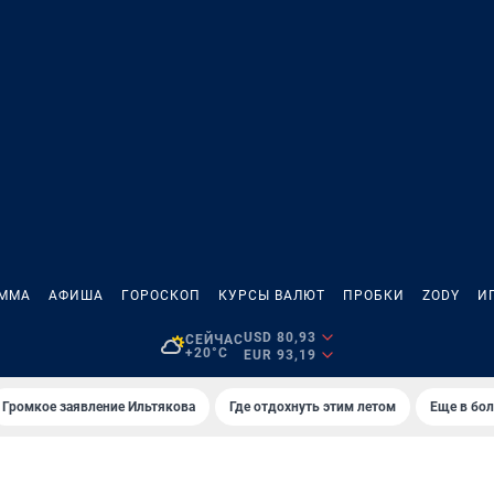
АММА
АФИША
ГОРОСКОП
КУРСЫ ВАЛЮТ
ПРОБКИ
ZODY
И
USD 80,93
СЕЙЧАС
+20°C
EUR 93,19
Громкое заявление Ильтякова
Где отдохнуть этим летом
Еще в бол