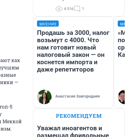
4 516
1
МНЕНИЕ
МНЕНИ
Продашь за 3000, налог
«Маши
возьмут с 4000. Что
полет
нам готовит новый
сравн
налоговый закон — он
Казах
вают как
коснется импорта и
илучшим
даже репетиторов
разные
тники —
Анастасия Завгородняя
топ-5
у
РЕКОМЕНДУЕМ
ал Меккой
Уважал иноагентов и
ризм.
размещал фривольные