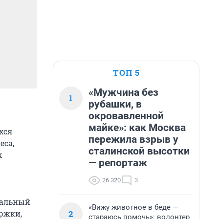
ТОП 5
«Мужчина без
1
рубашки, в
окровавленной
майке»: как Москва
хся
пережила взрыв у
еса,
сталинской высотки
х
— репортаж
26 320
3
нальный
«Вижу животное в беде —
2
ержки,
стараюсь помочь»: волонтер