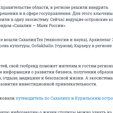
 правительстве области, в регионе решили внедрить
решения и в сфере госуправления. Для этого ключевы
нили в одну экосистему. Сейчас ведущие островские 
ендом «Сахалин — Маяк России».
же вошли СахалинТех (технологии и наука), Архипелаг
рова культуры, GoSakhalin (туризм), Карьеру в регионе
тей, свой геобренд поможет жителям и гостям регион
е информации о развитии бизнеса, получении образо
, отдыхе, медицине и безопасной жизни. А экосистема
азвития инвестиционной привлекательности.
иковали
путеводитель по Сахалину и Курильским остр
вную информацию о жизни столицы можно узнать из