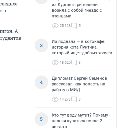
следнее
из Кургана три недели
т в
возила с собой гнездо с
птенцами
25 128
5
лигон. А
студентов
Из подвала — в котокафе:
3
история кота Лунтика,
который ищет добрых хозяев
18 620
3
Дипломат Сергей Семенов
4
рассказал, как попасть на
работу в МИД
14 273
3
Кто тут воду мутит? Почему
5
нельзя купаться после 2
августа