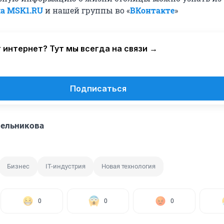
ла MSK1.RU
и нашей группы во «
ВКонтакте
»
 интернет? Тут мы всегда на связи →
Подписаться
Мельникова
Бизнес
IT-индустрия
Новая технология
0
0
0