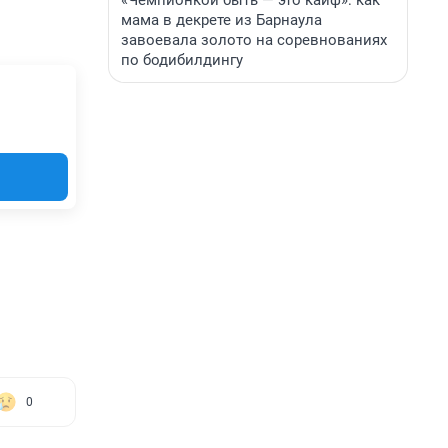
«Чемпионкой быть — это кайф»: как
мама в декрете из Барнаула
завоевала золото на соревнованиях
по бодибилдингу
0