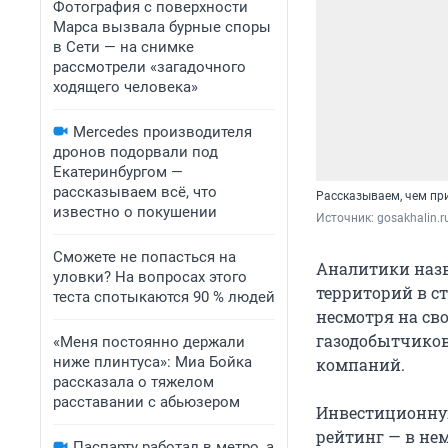
Фотография с поверхности
Марса вызвала бурные споры
в Сети — на снимке
рассмотрели «загадочного
ходящего человека»
Mercedes производителя
дронов подорвали под
Екатеринбургом —
рассказываем всё, что
Рассказываем, чем пр
известно о покушении
Источник: 
gosakhalin.r
Сможете не попасться на
Аналитики назв
уловки? На вопросах этого
территорий в с
теста спотыкаются 90 % людей
несмотря на сво
газодобытчиков
«Меня постоянно держали
ниже плинтуса»: Миа Бойка
компаний.
рассказала о тяжелом
расставании с абьюзером
Инвестиционну
рейтинг — в нем
Паспарту работал в метро, а