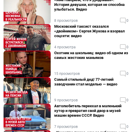
История девушки, которая не способна
улыбаться. Видео
8 просмотров
0
Московский таксист оказался
«двойником» Сергея Жукова и взорвал
соцсети: видео
4 просмотра
0
Охотник на школьниц: видео об одном из
самых жестоких маньяков
15 просмотров
0
Самый стильный дед! 77-летний
заводчанин стал моделью — видео
9 просмотров
0
Автолюбитель переехал в маленький
хутор и превратил свой двор в музей
машин времен СССР. Видео
7 просмотров
0