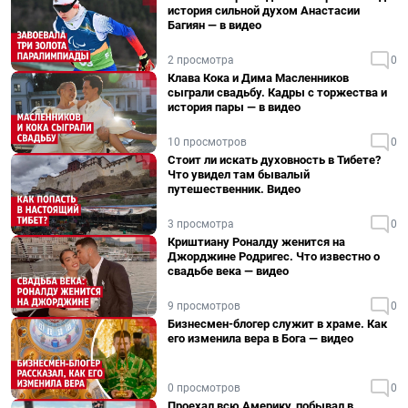
история сильной духом Анастасии
Багиян — в видео
2 просмотра
0
Клава Кока и Дима Масленников
сыграли свадьбу. Кадры с торжества и
история пары — в видео
10 просмотров
0
Стоит ли искать духовность в Тибете?
Что увидел там бывалый
путешественник. Видео
3 просмотра
0
Криштиану Роналду женится на
Джорджине Родригес. Что известно о
свадьбе века — видео
9 просмотров
0
Бизнесмен-блогер служит в храме. Как
его изменила вера в Бога — видео
0 просмотров
0
Проехал всю Америку, побывал в