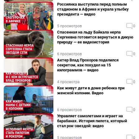
Россиянка выступила перед полным
стадионом в Африке и украла улыбку
президента — видео
5 просмотров
0
Спасенная на льду Байкала нерпа
Сергеевна готовится вернуться в дикую
природу — ее видеоистория
6 просмотров
0
Актер Влад Прохоров поделился
секретом, как похудел на 15
килограммов — видео
4 просмотра
0
Как живут дети в доме ребенка при
женской колонии. Видео
6 просмотров
0
Управляет самолетами и играет на
барабанах. История пилота, который
стал рок-звездой: видео
5 просмотров
0