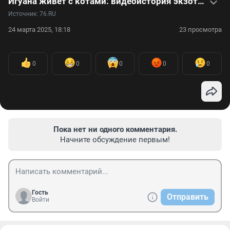
Игуана живет с котами: видеоистория экзотического питомца
Источник: 
76.RU
24 марта 2025, 18:18
23 просмотра
0
0
0
0
0
Пока нет ни одного комментария.
Начните обсуждение первым!
Гость
Отправить
Войти