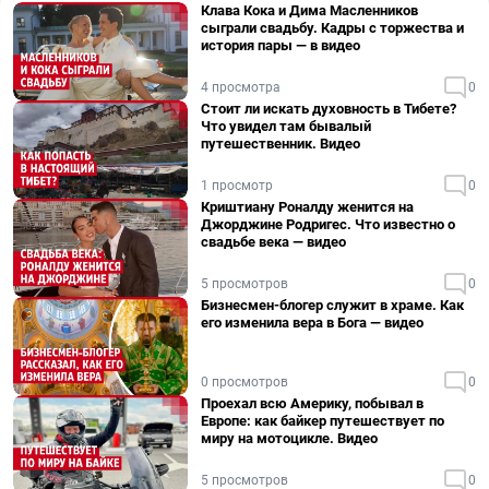
Клава Кока и Дима Масленников
сыграли свадьбу. Кадры с торжества и
история пары — в видео
4 просмотра
0
Стоит ли искать духовность в Тибете?
Что увидел там бывалый
путешественник. Видео
1 просмотр
0
Криштиану Роналду женится на
Джорджине Родригес. Что известно о
свадьбе века — видео
5 просмотров
0
Бизнесмен-блогер служит в храме. Как
его изменила вера в Бога — видео
0 просмотров
0
Проехал всю Америку, побывал в
Европе: как байкер путешествует по
миру на мотоцикле. Видео
5 просмотров
0