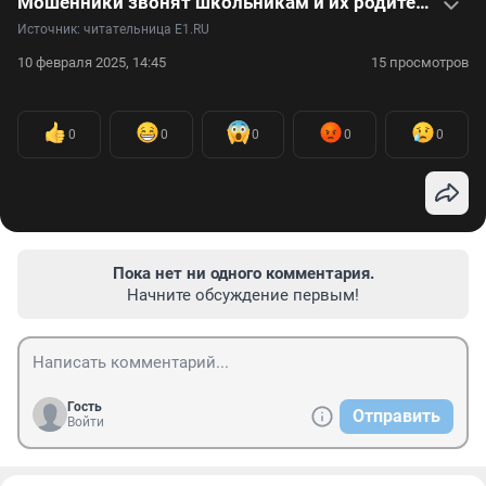
Мошенники звонят школьникам и их родителям. В видео — уморительный разговор с аферистом
Источник: 
читательница E1.RU
10 февраля 2025, 14:45
15 просмотров
0
0
0
0
0
Пока нет ни одного комментария.
Начните обсуждение первым!
Гость
Отправить
Войти