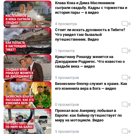
Клава Кока и Дима Масленников
сыграли свадьбу. Кадры с торжества и
история пары — в видео
4 просмотра
0
Стоит ли искать духовность в Тибете?
Что увидел там бывалый
путешественник. Видео
1 просмотр
0
Криштиану Роналду женится на
Джорджине Родригес. Что известно о
свадьбе века — видео
5 просмотров
0
Бизнесмен-блогер служит в храме. Как
его изменила вера в Бога — видео
0 просмотров
0
Проехал всю Америку, побывал в
Европе: как байкер путешествует по
миру на мотоцикле. Видео
5 просмотров
0