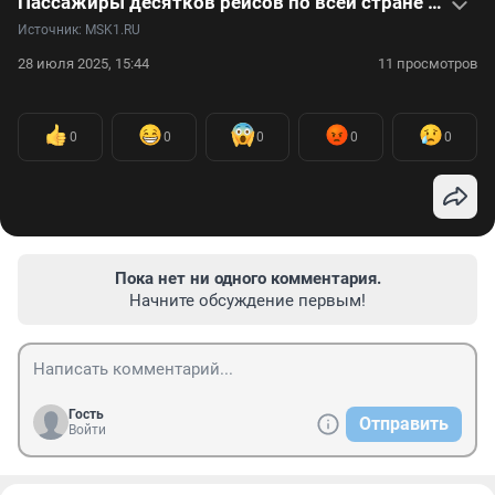
Пассажиры десятков рейсов по всей стране не могут улететь из-за хакерской атаки на «Аэрофлот»
Источник: 
MSK1.RU
28 июля 2025, 15:44
11 просмотров
0
0
0
0
0
Пока нет ни одного комментария.
Начните обсуждение первым!
Гость
Отправить
Войти