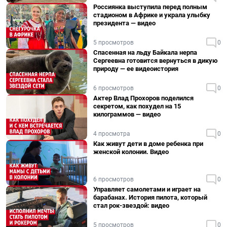
Россиянка выступила перед полным
стадионом в Африке и украла улыбку
президента — видео
5 просмотров
0
Спасенная на льду Байкала нерпа
Сергеевна готовится вернуться в дикую
природу — ее видеоистория
6 просмотров
0
Актер Влад Прохоров поделился
секретом, как похудел на 15
килограммов — видео
4 просмотра
0
Как живут дети в доме ребенка при
женской колонии. Видео
6 просмотров
0
Управляет самолетами и играет на
барабанах. История пилота, который
стал рок-звездой: видео
5 просмотров
0