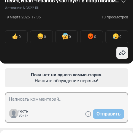
Певец Иван Чебанов участвует в спортивном шоу на СТС — видео
Источник: 
NGS22.RU
19 марта 2025, 17:35
13 просмотров
0
0
0
0
0
Пока нет ни одного комментария.
Начните обсуждение первым!
Гость
Отправить
Войти