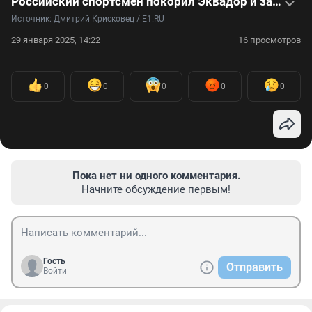
Российский спортсмен покорил Эквадор и заплатил за это миллион — видео
Источник: 
Дмитрий Крисковец / E1.RU
29 января 2025, 14:22
16 просмотров
0
0
0
0
0
Пока нет ни одного комментария.
Начните обсуждение первым!
Гость
Отправить
Войти