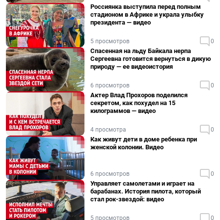
Россиянка выступила перед полным
стадионом в Африке и украла улыбку
президента — видео
5 просмотров
0
Спасенная на льду Байкала нерпа
Сергеевна готовится вернуться в дикую
природу — ее видеоистория
6 просмотров
0
Актер Влад Прохоров поделился
секретом, как похудел на 15
килограммов — видео
4 просмотра
0
Как живут дети в доме ребенка при
женской колонии. Видео
6 просмотров
0
Управляет самолетами и играет на
барабанах. История пилота, который
стал рок-звездой: видео
5 просмотров
0