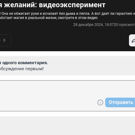
я желаний: видеоэксперимент
на не обжигает руки и исчезает без дыма и пепла. А вот дает ли гарантию 
аботает магия в реальной жизни, смотрите в этом видео
28 декабря 2024, 18:07
20 просмот
0
и одного комментария.
обсуждение первым!
Отправить