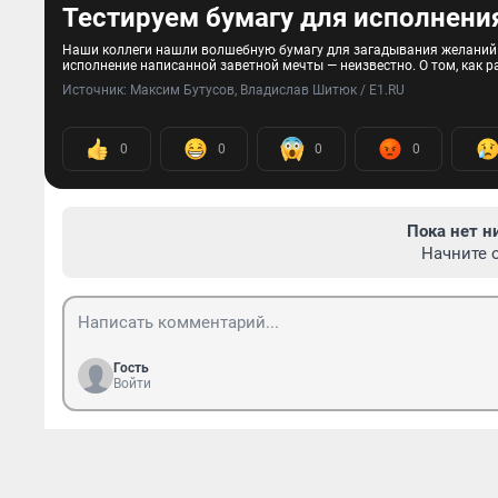
Тестируем бумагу для исполнени
Наши коллеги нашли волшебную бумагу для загадывания желаний! О
исполнение написанной заветной мечты — неизвестно. О том, как р
Источник: 
Максим Бутусов, Владислав Шитюк / E1.RU
0
0
0
0
Пока нет н
Начните 
Гость
Войти