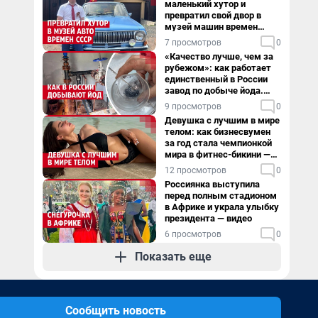
маленький хутор и
превратил свой двор в
музей машин времен
СССР. Видео
7 просмотров
0
«Качество лучше, чем за
рубежом»: как работает
единственный в России
завод по добыче йода.
Видео
9 просмотров
0
Девушка с лучшим в мире
телом: как бизнесвумен
за год стала чемпионкой
мира в фитнес-бикини —
видео
12 просмотров
0
Россиянка выступила
перед полным стадионом
в Африке и украла улыбку
президента — видео
6 просмотров
0
Показать еще
Сообщить новость