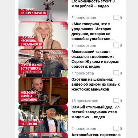
Его конечность стоит 3
млн рублей — видео
5 просмотров
0
«Мне говорили, что я
уродливая». История
девушки, которая не
способна улыбаться.
Видео
8 просмотров
0
Московский таксист
оказался «двойником»
Сергея Жукова и взорвал
соцсети: видео
4 просмотра
0
Охотник на школьниц:
видео об одном из самых
жестоких маньяков
15 просмотров
0
Самый стильный дед! 77-
летний заводчанин стал
моделью — видео
9 просмотров
0
Автолюбитель переехал в