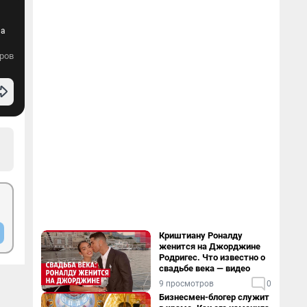
на
ров
Криштиану Роналду
женится на Джорджине
Родригес. Что известно о
свадьбе века — видео
9 просмотров
0
Бизнесмен-блогер служит