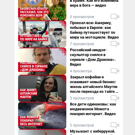
в храме. Как его изменила
вера в Бога — видео
0 просмотров
0
Проехал всю Америку,
побывал в Европе: как
байкер путешествует по
миру на мотоцикле. Видео
7 просмотров
0
Российский ниндзя-
скульптор снялся в
сериале «Дом Дракона».
Видео
4 просмотра
0
Закрыл кофейни и
осваивает новый бизнес:
жизнь алтайского Маугли
после переезда из тайги в
столицу
5 просмотров
0
Все дети одинаковы: как
медвежонок Момота
покорил интернет. Видео
5 просмотров
0
Музыкант с киберрукой.