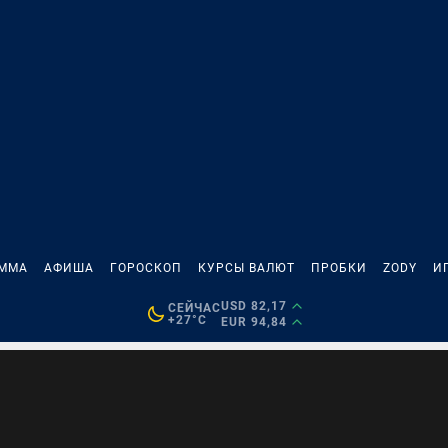
АММА
АФИША
ГОРОСКОП
КУРСЫ ВАЛЮТ
ПРОБКИ
ZODY
И
USD 82,17
СЕЙЧАС
+27°C
EUR 94,84