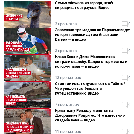
Семья сбежала из города, чтобы
выращивать страусов. Видео
3 просмотра
0
Завоевала три медали на Паралимпиаде:
история сильной духом Анастасии
Багиян — в видео
3 просмотра
0
Клава Кока и Дима Масленников
сыграли свадьбу. Кадры с торжества и
история пары — в видео
13 просмотров
0
Стоит ли искать духовность в Тибете?
Что увидел там бывалый
путешественник. Видео
7 просмотров
0
Криштиану Роналду женится на
Джорджине Родригес. Что известно о
свадьбе века — видео
11 просмотров
0