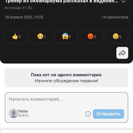
Тренер из океанариума рассказал в видеоинтервью, как принимал роды у дельфина
Источник: 
E1.RU
18 апреля 2025, 15:55
14 просмотров
0
1
0
0
0
Пока нет ни одного комментария.
Начните обсуждение первым!
Гость
Отправить
Войти