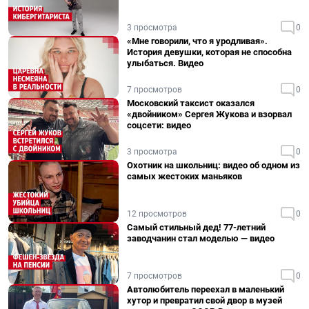
3 просмотра
0
«Мне говорили, что я уродливая».
История девушки, которая не способна
улыбаться. Видео
7 просмотров
0
Московский таксист оказался
«двойником» Сергея Жукова и взорвал
соцсети: видео
3 просмотра
0
Охотник на школьниц: видео об одном из
самых жестоких маньяков
12 просмотров
0
Самый стильный дед! 77-летний
заводчанин стал моделью — видео
7 просмотров
0
Автолюбитель переехал в маленький
хутор и превратил свой двор в музей