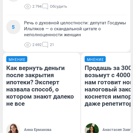
2 794
Обсудить
Речь о духовной целостности: депутат Госдумы
5
Ильтяков — о скандальной цитате о
неполноценности женщин
2 692
21
МНЕНИЕ
МНЕНИЕ
Как вернуть деньги
Продашь за 3000
после закрытия
возьмут с 4000.
ипотеки? Эксперт
нам готовит но
назвала способ, о
налоговый зако
котором знают далеко
коснется импор
не все
даже репетитор
Анна Ермакова
Анастасия Завг