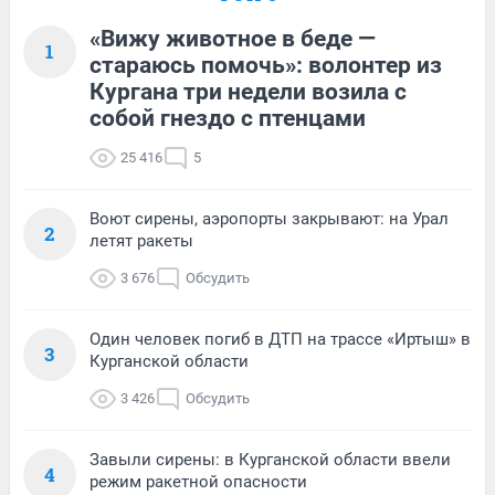
«Вижу животное в беде —
1
стараюсь помочь»: волонтер из
Кургана три недели возила с
собой гнездо с птенцами
25 416
5
Воют сирены, аэропорты закрывают: на Урал
2
летят ракеты
3 676
Обсудить
Один человек погиб в ДТП на трассе «Иртыш» в
3
Курганской области
3 426
Обсудить
Завыли сирены: в Курганской области ввели
4
режим ракетной опасности