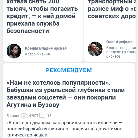
хотела снять 200
транспортный э
тысяч, чтобы погасить
разнес миф о «
кредит, — к ней домой
советских доро
приехала служба
безопасности
Олег Арефьев
Блогер, предприн
Ксения Владимирская
владелец в тран
Автор мнения
бизнесе
РЕКОМЕНДУЕМ
«Нам не хотелось популярности».
Бабушки из уральской глубинки стали
звездами соцсетей — они покорили
Агутина и Бузову
5 часов
4 907
18
«Вплоть до диареи»: как правильно пить иван-чай —
новосибирский нутрициолог подсчитал допустимое
количество чашек